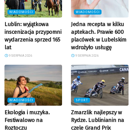
WIADOMOŚCI
WIADOMOŚCI
Lublin: wyjątkowa
Jedna recepta w kilku
inscenizacja przypomni
aptekach. Prawie 600
wydarzenia sprzed 165
placówek w Lubelskim
lat
wdrożyło usługę
9 SIERPNIA 2026
9 SIERPNIA 2026
WIADOMOŚCI
SPORT
Ekologia i muzyka.
Zmarzlik najlepszy w
Festiwalowo na
Rydze. Lublinianin na
Roztoczu
czele Grand Prix