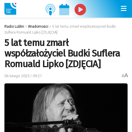
Radio Lublin
>
Wiadomości
>
5 lat temu zmarł współzałożyciel Budki
Suflera Romuald Lipko [ZDJĘCIA]
5 lat temu zmarł
współzałożyciel Budki Suflera
Romuald Lipko [ZDJĘCIA]
A
06 lutego 2025 / 09:21
A