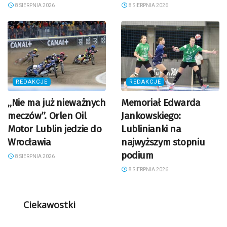
8 SIERPNIA 2026
8 SIERPNIA 2026
REDAKCJE
REDAKCJE
„Nie ma już nieważnych
Memoriał Edwarda
meczów”. Orlen Oil
Jankowskiego:
Motor Lublin jedzie do
Lublinianki na
Wrocławia
najwyższym stopniu
podium
8 SIERPNIA 2026
8 SIERPNIA 2026
Ciekawostki