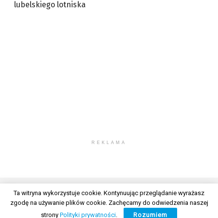
lubelskiego lotniska
REKLAMA
Ta witryna wykorzystuje cookie. Kontynuując przeglądanie wyrażasz
zgodę na używanie plików cookie. Zachęcamy do odwiedzenia naszej
© 2026 Wszelkie prawa zastrzeżone. Radio Lublin S.A. w likwidacji
strony
Polityki prywatności
.
Rozumiem