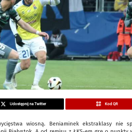
Udostępnij na Twitter
Kod QR
ycięstwa wiosną. Beniaminek ekstraklasy nie sp
lonii Białystok. A od remisu z ŁKS-em grę o punkty 