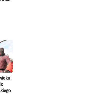
wieku.
do
kiego