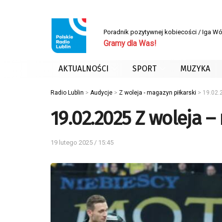
Poradnik pozytywnej kobiecości / Iga W
Gramy dla Was!
AKTUALNOŚCI
SPORT
MUZYKA
Radio Lublin
>
Audycje
>
Z woleja - magazyn piłkarski
>
19.02.
19.02.2025 Z woleja –
19 lutego 2025 / 15:45