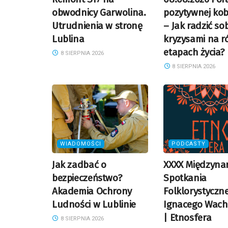
obwodnicy Garwolina.
pozytywnej kob
Utrudnienia w stronę
– Jak radzić sob
Lublina
kryzysami na r
etapach życia?
8 SIERPNIA 2026
8 SIERPNIA 2026
WIADOMOŚCI
PODCASTY
Jak zadbać o
XXXX Międzyna
bezpieczeństwo?
Spotkania
Akademia Ochrony
Folklorystyczne
Ludności w Lublinie
Ignacego Wach
| Etnosfera
8 SIERPNIA 2026