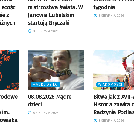
iecości
mistrzostwa świata. W
tygodnia
ie z
Janowie Lubelskim
8 SIERPNIA 2026
óżnych
startują Gryczaki
8 SIERPNIA 2026
MĄDRE DZIECI
WIADOMOŚCI
rodowe
08.08.2026 Mądre
Bitwa jak z XVII-
dzieci
Historia zawita 
 im.
Radzynia Podlas
8 SIERPNIA 2026
owiaka
8 SIERPNIA 2026