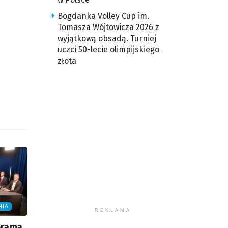
iejszyć
Bogdanka Volley Cup im.
śność.
Tomasza Wójtowicza 2026 z
wyjątkową obsadą. Turniej
uczci 50-lecie olimpijskiego
złota
NIA
REKLAMA
orama