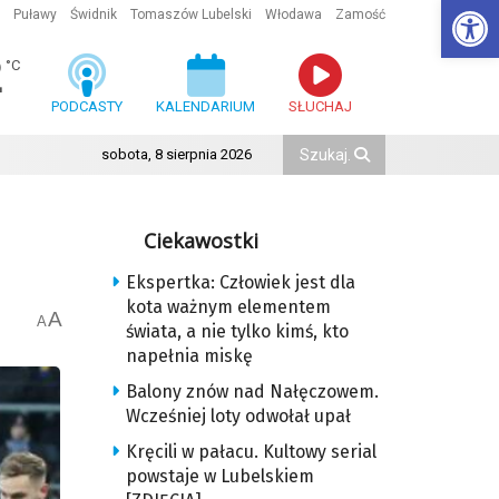
Ot
Puławy
Świdnik
Tomaszów Lubelski
Włodawa
Zamość
2
°C
PODCASTY
KALENDARIUM
SŁUCHAJ
sobota, 8 sierpnia 2026
Ciekawostki
Ekspertka: Człowiek jest dla
kota ważnym elementem
A
A
świata, a nie tylko kimś, kto
napełnia miskę
Balony znów nad Nałęczowem.
Wcześniej loty odwołał upał
Kręcili w pałacu. Kultowy serial
powstaje w Lubelskiem