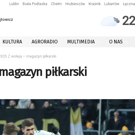
Lublin
Biała Podlaska
Chełm
Hrubieszów
Kraśnik
Lubartów
Łęczna
2
ójtowicz
KULTURA
AGRORADIO
MULTIMEDIA
O NAS
2025 Z woleja – magazyn piłkarski
 magazyn piłkarski