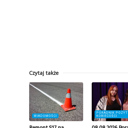
Czytaj także
PORADNIK POZY
WIADOMOŚCI
KOBIECOŚCI
Remont S17 na
08.08.2026 Por