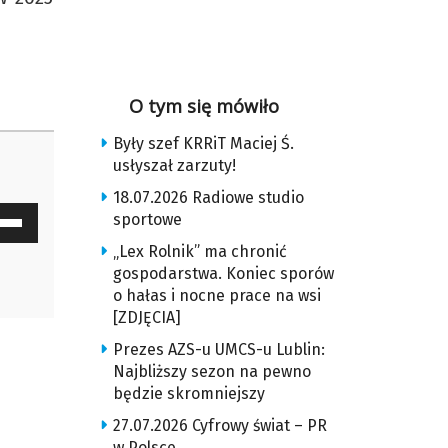
O tym się mówiło
Były szef KRRiT Maciej Ś.
usłyszał zarzuty!
18.07.2026 Radiowe studio
waj
sportowe
ałek
„Lex Rolnik” ma chronić
gospodarstwa. Koniec sporów
y
o hałas i nocne prace na wsi
[ZDJĘCIA]
z
Prezes AZS-u UMCS-u Lublin:
u
Najbliższy sezon na pewno
będzie skromniejszy
ększyć
27.07.2026 Cyfrowy świat – PR
w Polsce