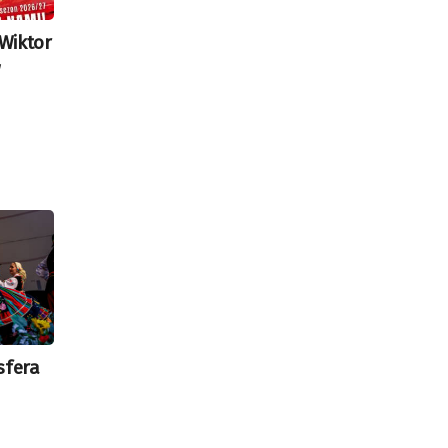
Wiktor
w
sfera