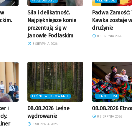
WIADOMOŚCI
REDAKCJE
 w
Siła i delikatność.
Padwa Zamość: 
ckim.
Najpiękniejsze konie
Kawka zostaje 
prezentują się w
drużynie
Janowie Podlaskim
8 SIERPNIA 2026
8 SIERPNIA 2026
LEŚNE WĘDROWANIE
ETNOSFERA
er i
08.08.2026 Leśne
08.08.2026 Etno
dy.
wędrowanie
8 SIERPNIA 2026
iner
8 SIERPNIA 2026