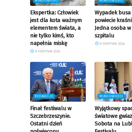
WIADOMOŚCI
WIADOMOŚCI
Ekspertka: Człowiek
Wypadek busa
jest dla kota ważnym
powiecie kraśni
elementem świata, a
Jedna osoba w
nie tylko kimś, kto
szpitalu
napełnia miskę
8 SIERPNIA 2026
8 SIERPNIA 2026
REDAKCJE
WIADOMOŚCI
Finał festiwalu w
Wyjątkowy spac
Szczebrzeszynie.
światowe gwiaz
Ostatni dzień
Sobota na Lubl
poświęcony
Festivalu