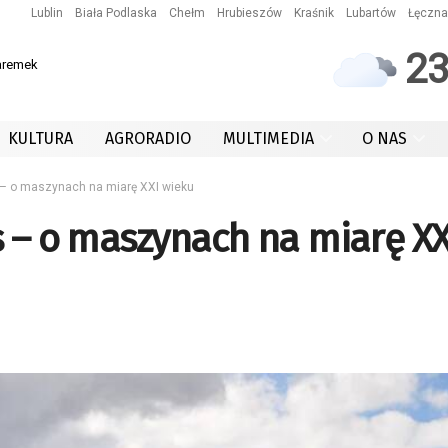
Lublin
Biała Podlaska
Chełm
Hrubieszów
Kraśnik
Lubartów
Łęczna
2
aremek
KULTURA
AGRORADIO
MULTIMEDIA
O NAS
 – o maszynach na miarę XXI wieku
s – o maszynach na miarę XX