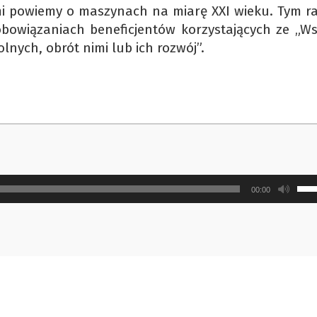
i powiemy o maszynach na miarę XXI wieku. Tym r
bowiązaniach beneficjentów korzystających ze „Ws
lnych, obrót nimi lub ich rozwój”.
Uży
00:00
strz
do
gór
ora
do
doł
aby