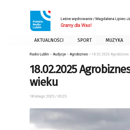
Leśne wędrowanie / Magdalena Lipiec-J
Gramy dla Was!
AKTUALNOŚCI
SPORT
MUZYKA
Radio Lublin
>
Audycje
>
Agrobiznes
>
18.02.2025 Agrobiznes
18.02.2025 Agrobizne
wieku
18 lutego 2025 / 05:25