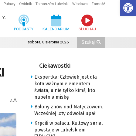
Ot
Puławy
Świdnik
Tomaszów Lubelski
Włodawa
Zamość
3
°C
PODCASTY
KALENDARIUM
SŁUCHAJ
sobota, 8 sierpnia 2026
Ciekawostki
I
Ekspertka: Człowiek jest dla
kota ważnym elementem
świata, a nie tylko kimś, kto
napełnia miskę
A
A
Balony znów nad Nałęczowem.
Wcześniej loty odwołał upał
Kręcili w pałacu. Kultowy serial
powstaje w Lubelskiem