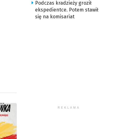
Podczas kradzieży groził
ększyć
ekspedientce. Potem stawił
się na komisariat
iejszyć
śność.
REKLAMA