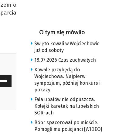
azem o
parcia
O tym się mówiło
Święto kowali w Wojciechowie
już od soboty
18.07.2026 Czas zuchwałych
Kowale przybędą do
Wojciechowa. Najpierw
waj
sympozjum, później konkurs i
ałek
pokazy
Fala upałów nie odpuszcza.
y
Kolejki karetek na lubelskich
z
SOR-ach
Bóbr spacerował po mieście.
u
Pomogli mu policjanci [WIDEO]