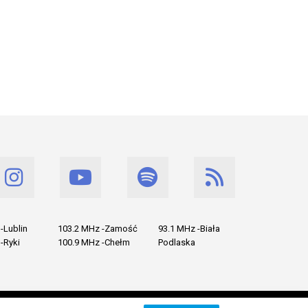
-Lublin
103.2 MHz -Zamość
93.1 MHz -Biała
-Ryki
100.9 MHz -Chełm
Podlaska