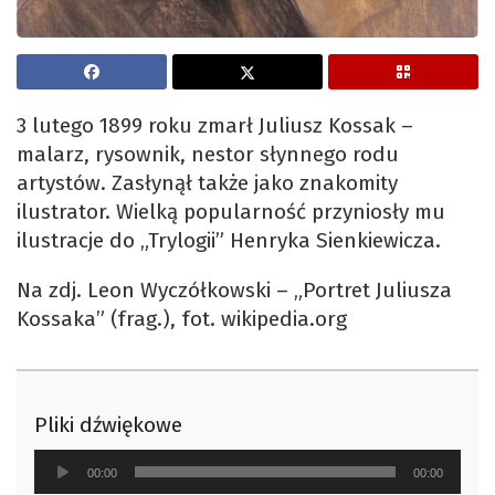
3 lutego 1899 roku zmarł Juliusz Kossak –
malarz, rysownik, nestor słynnego rodu
artystów. Zasłynął także jako znakomity
ilustrator. Wielką popularność przyniosły mu
ilustracje do „Trylogii” Henryka Sienkiewicza.
Na zdj. Leon Wyczółkowski – „Portret Juliusza
Kossaka” (frag.), fot. wikipedia.org
Pliki dźwiękowe
Odtwarzacz
00:00
00:00
plików