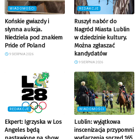
WIADOMOŚCI
REDAKCJE
Końskie gwiazdy i
Ruszył nabór do
słynna aukcja.
Nagród Miasta Lublin
Niedziela pod znakiem
w dziedzinie kultury.
Pride of Poland
Można zgłaszać
kandydatów
9 SIERPNIA 2026
9 SIERPNIA 2026
REDAKCJE
WIADOMOŚCI
Ekpert: Igrzyska w Los
Lublin: wyjątkowa
Angeles będą
inscenizacja przypomni
nastawione na show
wydarzenia sprzed 165