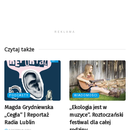
REKLAMA
Czytaj także
PODCASTY
WIADOMOŚCI
Magda Grydniewska
„Ekologia jest w
„Cegła” | Reportaż
muzyce”. Roztoczański
Radia Lublin
festiwal dla całej
rodziny