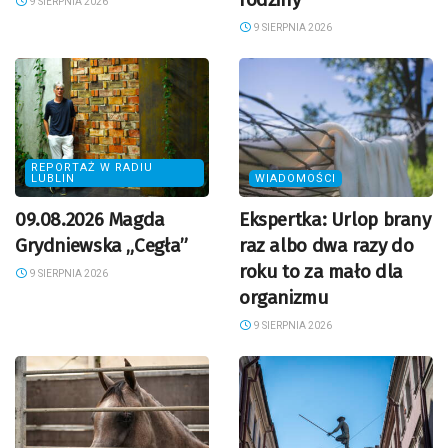
9 SIERPNIA 2026
9 SIERPNIA 2026
REPORTAŻ W RADIU
LUBLIN
WIADOMOŚCI
09.08.2026 Magda
Ekspertka: Urlop brany
Grydniewska „Cegła”
raz albo dwa razy do
roku to za mało dla
9 SIERPNIA 2026
organizmu
9 SIERPNIA 2026