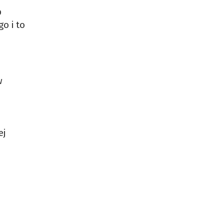
b
o i to
w
ej