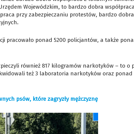
m Urzędem Wojewódzkim, to bardzo dobra współprac
łpraca przy zabezpieczaniu protestów, bardzo dobra
cyjnych.
icji pracowało ponad 5200 policjantów, a także pon
ezpieczyli również 817 kilogramów narkotyków – to o
ikwidowali też 3 laboratoria narkotyków oraz ponad
ywnych psów, które zagryzły mężczyznę