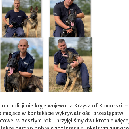
nu policji nie kryje wojewoda Krzysztof Komorski: –
sze miejsce w kontekście wykrywalności przestępstw
atowe. W zeszłym roku przyjęliśmy dwukrotnie więce
 To także bardzo dobra współpraca z lokalnym samor