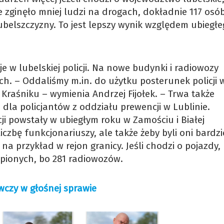
e zginęło mniej ludzi na drogach, dokładnie 117 osó
belszczyzny. To jest lepszy wynik względem ubiegłeg
e w lubelskiej policji. Na nowe budynki i radiowozy
ch. – Oddaliśmy m.in. do użytku posterunek policji 
raśniku – wymienia Andrzej Fijołek. – Trwa także
la policjantów z oddziału prewencji w Lublinie.
i powstały w ubiegłym roku w Zamościu i Białej
iczbę funkcjonariuszy, ale także żeby byli oni bardzi
ć na przykład w rejon granicy. Jeśli chodzi o pojazdy,
ionych, bo 281 radiowozów.
wczy w głośnej sprawie