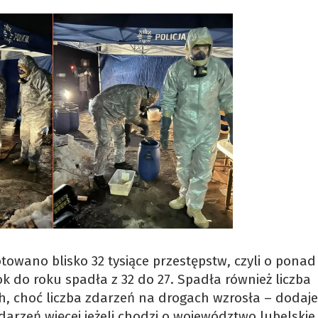
owano blisko 32 tysiące przestępstw, czyli o ponad
ok do roku spadła z 32 do 27. Spadła również liczba
, choć liczba zdarzeń na drogach wzrosła – dodaje
zdarzeń więcej jeżeli chodzi o województwo lubelskie