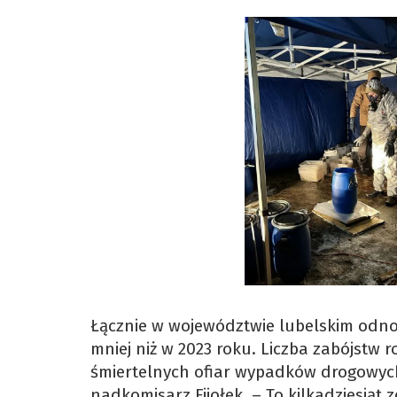
Łącznie w województwie lubelskim odnot
mniej niż w 2023 roku. Liczba zabójstw r
śmiertelnych ofiar wypadków drogowych
nadkomisarz Fijołek. – To kilkadziesiąt 