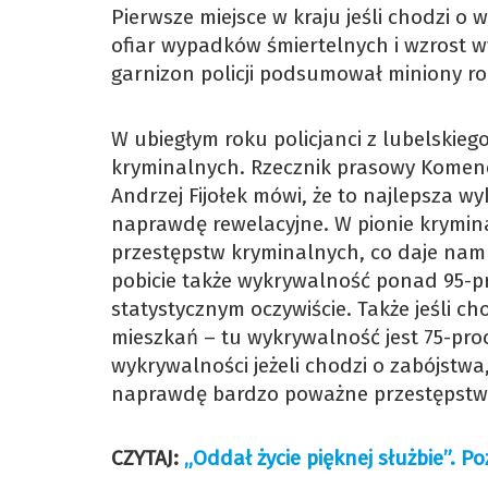
Pierwsze miejsce w kraju jeśli chodzi o
ofiar wypadków śmiertelnych i wzrost 
garnizon policji podsumował miniony ro
W ubiegłym roku policjanci z lubelskie
kryminalnych. Rzecznik prasowy Komend
Andrzej Fijołek mówi, że to najlepsza w
naprawdę rewelacyjne. W pionie krym
przestępstw kryminalnych, co daje nam p
pobicie także wykrywalność ponad 95-pr
statystycznym oczywiście. Także jeśli c
mieszkań – tu wykrywalność jest 75-pro
wykrywalności jeżeli chodzi o zabójstwa,
naprawdę bardzo poważne przestępstwa, 
CZYTAJ:
„Oddał życie pięknej służbie”. 