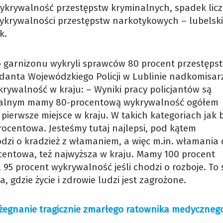
 wykrywalność przestępstw kryminalnych, spadek lic
wykrywalności przestępstw narkotykowych – lubelski
k.
go garnizonu wykryli sprawców 80 procent przestęps
anta Wojewódzkiego Policji w Lublinie nadkomisar
ykrywalność w kraju: – Wyniki pracy policjantów są
inalnym mamy 80-procentową wykrywalność ogółem
ierwsze miejsce w kraju. W takich kategoriach jak b
ocentowa. Jesteśmy tutaj najlepsi, pod kątem
hodzi o kradzież z włamaniem, a więc m.in. włamania
centowa, też najwyższa w kraju. Mamy 100 procent
 95 procent wykrywalność jeśli chodzi o rozboje. To 
gdzie życie i zdrowie ludzi jest zagrożone.
Pożegnanie tragicznie zmarłego ratownika medyczneg