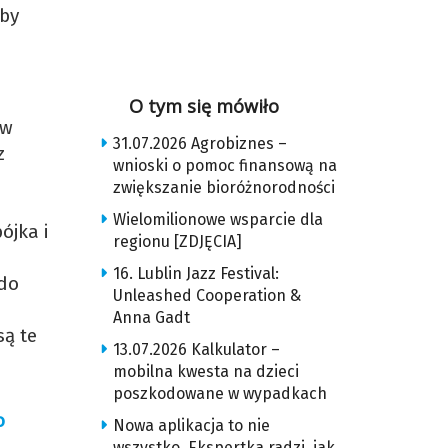
zby
O tym się mówiło
tw
31.07.2026 Agrobiznes –
z
wnioski o pomoc finansową na
zwiększanie bioróżnorodności
Wielomilionowe wsparcie dla
ójka i
regionu [ZDJĘCIA]
16. Lublin Jazz Festival:
 do
Unleashed Cooperation &
Anna Gadt
są te
13.07.2026 Kalkulator –
mobilna kwesta na dzieci
poszkodowane w wypadkach
o
Nowa aplikacja to nie
wszystko. Ekspertka radzi, jak