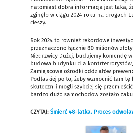
natomiast dobra informacja jest taka, ż
zginęło w ciągu 2024 roku na drogach Lu
cieszy.
Rok 2024 to również rekordowe inwestycj
przeznaczono łącznie 80 milionów złoty
Niedrzwicy Dużej, budujemy komendę w K
budowa budynku dla kontrterrorystów, d
Zamiejscowe ośrodki oddziałów prewencj
Podlaskiej po to, żeby wzmocnić tam tę l
skuteczni i mogli szybciej się przemieści
bardzo dużo samochodów zostało zakup
CZYTAJ:
Śmierć 48-latka. Proces odwoła