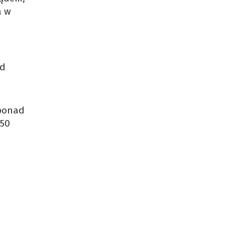
a w
ad
 ponad
 50