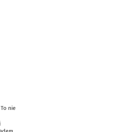
 To nie
j
ządem,