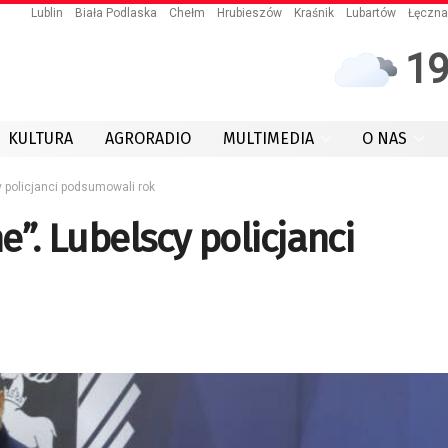
Lublin
Biała Podlaska
Chełm
Hrubieszów
Kraśnik
Lubartów
Łęczna
1
KULTURA
AGRORADIO
MULTIMEDIA
O NAS
y policjanci podsumowali rok
e”. Lubelscy policjanci