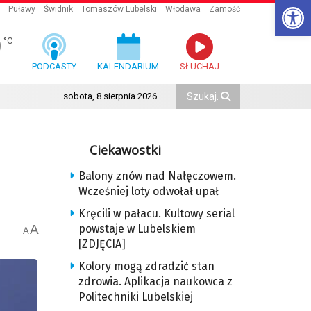
Ot
Puławy
Świdnik
Tomaszów Lubelski
Włodawa
Zamość
9
°C
PODCASTY
KALENDARIUM
SŁUCHAJ
sobota, 8 sierpnia 2026
Ciekawostki
Balony znów nad Nałęczowem.
Wcześniej loty odwołał upał
Kręcili w pałacu. Kultowy serial
A
powstaje w Lubelskiem
A
[ZDJĘCIA]
Kolory mogą zdradzić stan
zdrowia. Aplikacja naukowca z
Politechniki Lubelskiej