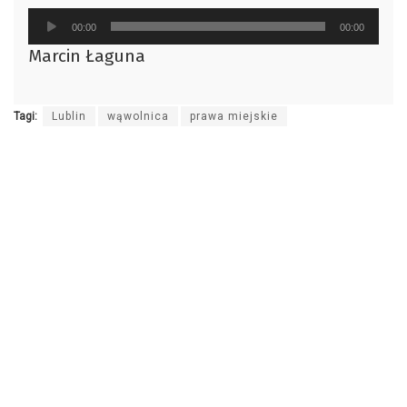
Odtwarzacz
00:00
00:00
plików
Marcin Łaguna
dźwiękowych
Tagi:
Lublin
wąwolnica
prawa miejskie