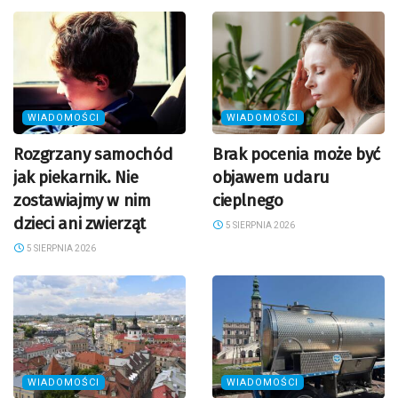
WIADOMOŚCI
WIADOMOŚCI
Rozgrzany samochód
Brak pocenia może być
jak piekarnik. Nie
objawem udaru
zostawiajmy w nim
cieplnego
dzieci ani zwierząt
5 SIERPNIA 2026
5 SIERPNIA 2026
WIADOMOŚCI
WIADOMOŚCI