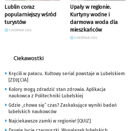
Lublin coraz
Upały w regionie.
popularniejszy wśród
Kurtyny wodne i
turystów
darmowa woda dla
mieszkańców
5 SIERPNIA 2026
5 SIERPNIA 2026
Ciekawostki
Kręcili w pałacu. Kultowy serial powstaje w Lubelskiem
[ZDJĘCIA]
Kolory mogą zdradzić stan zdrowia. Aplikacja
naukowca z Politechniki Lubelskiej
Gdzie „chowa się” czas? Zaskakujące wyniki badań
lubelskich naukowców
Najciekawsze zamki w regionie! [QUIZ]
Drugie życie czarnuszki. Wynalazek lubelskich