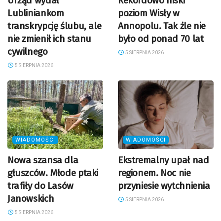
Urząd wydał
Rekordowo niski
Lubliniankom
poziom Wisły w
transkrypcję ślubu, ale
Annopolu. Tak źle nie
nie zmienił ich stanu
było od ponad 70 lat
cywilnego
5 SIERPNIA 2026
5 SIERPNIA 2026
WIADOMOŚCI
WIADOMOŚCI
Nowa szansa dla
Ekstremalny upał nad
głuszców. Młode ptaki
regionem. Noc nie
trafiły do Lasów
przyniesie wytchnienia
Janowskich
5 SIERPNIA 2026
5 SIERPNIA 2026