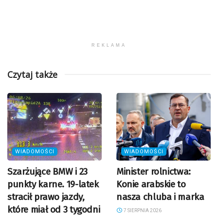
REKLAMA
Czytaj także
WIADOMOŚCI
WIADOMOŚCI
Szarżujące BMW i 23
Minister rolnictwa:
punkty karne. 19-latek
Konie arabskie to
stracił prawo jazdy,
nasza chluba i marka
które miał od 3 tygodni
7 SIERPNIA 2026