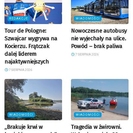
REDAKCJE
WIADOMOŚCI
Tour de Pologne:
Nowoczesne autobusy
Szwajcar wygrywa na
nie wyjechały na ulice.
Kocierzu. Frątczak
Powód – brak paliwa
dalej liderem
7 SIERPNIA 2026
najaktywniejszych
7 SIERPNIA 2026
WIADOMOŚCI
WIADOMOŚCI
„Brakuje krwi w
Tragedia w żwirowni.