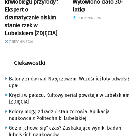
krwiobiegu przyrody”.
Wyłowiono ciało 30-
Ekspert o
latka
dramatycznie niskim
7 SIERPNIA 2026
stanie rzek w
Lubelskiem [ZDJĘCIA]
7 SIERPNIA 2026
Ciekawostki
Balony znów nad Nałęczowem. Wcześniej loty odwołał
upał
Kręcili w pałacu. Kultowy serial powstaje w Lubelskiem
[ZDJĘCIA]
Kolory mogą zdradzić stan zdrowia. Aplikacja
naukowca z Politechniki Lubelskiej
Gdzie „chowa się” czas? Zaskakujące wyniki badań
lubelskich naukowców