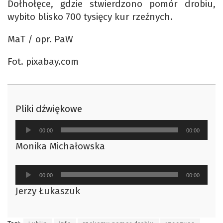
Dołhołęce, gdzie stwierdzono pomór drobiu,
wybito blisko 700 tysięcy kur rzeźnych.
MaT / opr. PaW
Fot. pixabay.com
Pliki dźwiękowe
Odtwarzacz
00:00
00:00
plików
Monika Michałowska
dźwiękowych
Odtwarzacz
00:00
00:00
plików
Jerzy Łukaszuk
dźwiękowych