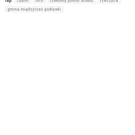
Tagi:
Lublin
info
rzekomy pomor drobiu
rzeczyca
gmina międzyrzec podlaski