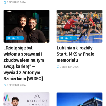
7 SIERPNIA 2026
REDAKCJE
REDAKCJE
„Dzielę się zbyt
Lublinianki rozbiły
wieloma sprawami i
Start. MKS w finale
zbudowałem na tym
memoriału
swoją karierę” –
7 SIERPNIA 2026
wywiad z Antonym
Szmierkiem [WIDEO]
7 SIERPNIA 2026