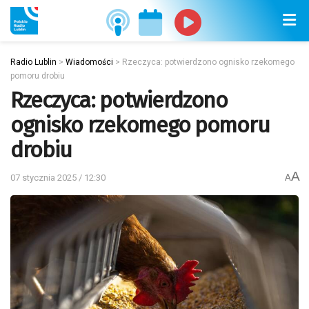
Radio Lublin
>
Wiadomości
>
Rzeczyca: potwierdzono ognisko rzekomego
pomoru drobiu
Rzeczyca: potwierdzono
ognisko rzekomego pomoru
drobiu
A
07 stycznia 2025 / 12:30
A