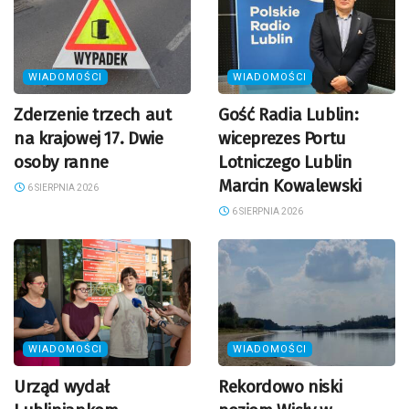
WIADOMOŚCI
WIADOMOŚCI
Zderzenie trzech aut
Gość Radia Lublin:
na krajowej 17. Dwie
wiceprezes Portu
osoby ranne
Lotniczego Lublin
Marcin Kowalewski
6 SIERPNIA 2026
6 SIERPNIA 2026
WIADOMOŚCI
WIADOMOŚCI
Urząd wydał
Rekordowo niski