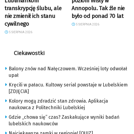
Lubliniankom
poziom Wisły w
transkrypcję ślubu, ale
Annopolu. Tak źle nie
nie zmienił ich stanu
było od ponad 70 lat
cywilnego
5 SIERPNIA 2026
5 SIERPNIA 2026
Ciekawostki
Balony znów nad Nałęczowem. Wcześniej loty odwołał
upał
Kręcili w pałacu. Kultowy serial powstaje w Lubelskiem
[ZDJĘCIA]
Kolory mogą zdradzić stan zdrowia. Aplikacja
naukowca z Politechniki Lubelskiej
Gdzie „chowa się” czas? Zaskakujące wyniki badań
lubelskich naukowców
Najciekawsze zamki w regionie! [QUIZ]