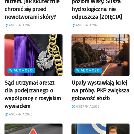
filtrem. Jak skutecznie
poziom Wisły. Susza
chronić się przed
hydrologiczna nie
nowotworami skóry?
odpuszcza [ZDJĘCIA]
6 SIERPNIA 2026
6 SIERPNIA 2026
WIADOMOŚCI
WIADOMOŚCI
Sąd utrzymał areszt
Upały wystawiają kolej
dla podejrzanego o
na próbę. PKP zwiększa
współpracę z rosyjskim
gotowość służb
wywiadem
6 SIERPNIA 2026
6 SIERPNIA 2026