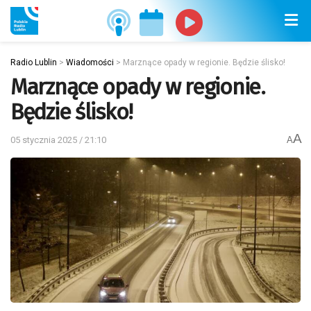
Radio Lublin
>
Wiadomości
>
Marznące opady w regionie. Będzie ślisko!
Marznące opady w regionie.
Będzie ślisko!
A
05 stycznia 2025 / 21:10
A