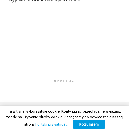
REKLAMA
Ta witryna wykorzystuje cookie. Kontynuując przeglądanie wyrażasz
zgodę na używanie plików cookie. Zachęcamy do odwiedzenia naszej
© 2026 Wszelkie prawa zastrzeżone. Radio Lublin S.A. w likwidacji
strony
Polityki prywatności
.
Rozumiem