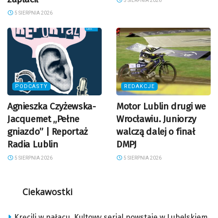
5 SIERPNIA 2026
5 SIERPNIA 2026
PODCASTY
REDAKCJE
Agnieszka Czyżewska-
Motor Lublin drugi we
Jacquemet „Pełne
Wrocławiu. Juniorzy
gniazdo” | Reportaż
walczą dalej o finał
Radia Lublin
DMPJ
5 SIERPNIA 2026
5 SIERPNIA 2026
Ciekawostki
Kręcili w pałacu. Kultowy serial powstaje w Lubelskiem