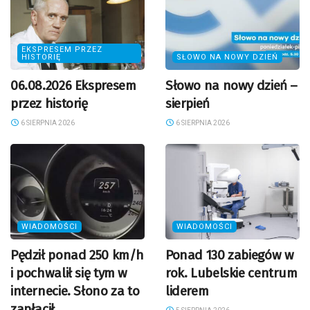
EKSPRESEM PRZEZ
HISTORIĘ
SŁOWO NA NOWY DZIEŃ
06.08.2026 Ekspresem
Słowo na nowy dzień –
przez historię
sierpień
6 SIERPNIA 2026
6 SIERPNIA 2026
WIADOMOŚCI
WIADOMOŚCI
Pędził ponad 250 km/h
Ponad 130 zabiegów w
i pochwalił się tym w
rok. Lubelskie centrum
internecie. Słono za to
liderem
zapłacił