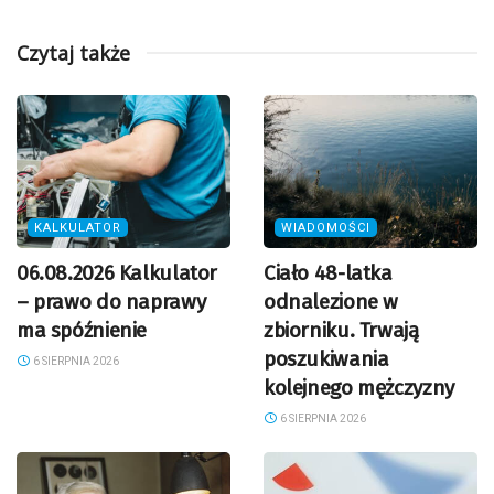
Czytaj także
KALKULATOR
WIADOMOŚCI
06.08.2026 Kalkulator
Ciało 48-latka
– prawo do naprawy
odnalezione w
ma spóźnienie
zbiorniku. Trwają
poszukiwania
6 SIERPNIA 2026
kolejnego mężczyzny
6 SIERPNIA 2026