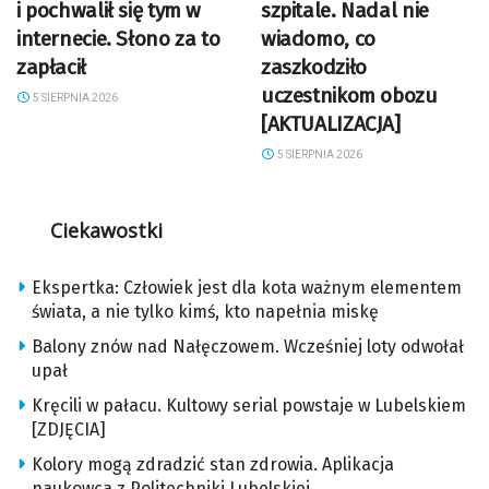
i pochwalił się tym w
szpitale. Nadal nie
internecie. Słono za to
wiadomo, co
zapłacił
zaszkodziło
uczestnikom obozu
5 SIERPNIA 2026
[AKTUALIZACJA]
5 SIERPNIA 2026
Ciekawostki
Ekspertka: Człowiek jest dla kota ważnym elementem
świata, a nie tylko kimś, kto napełnia miskę
Balony znów nad Nałęczowem. Wcześniej loty odwołał
upał
Kręcili w pałacu. Kultowy serial powstaje w Lubelskiem
[ZDJĘCIA]
Kolory mogą zdradzić stan zdrowia. Aplikacja
naukowca z Politechniki Lubelskiej