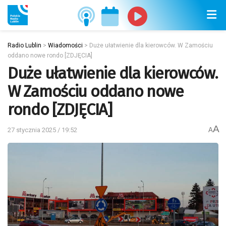
Radio Lublin
>
Wiadomości
>
Duże ułatwienie dla kierowców. W Zamościu
oddano nowe rondo [ZDJĘCIA]
Duże ułatwienie dla kierowców.
W Zamościu oddano nowe
rondo [ZDJĘCIA]
A
27 stycznia 2025 / 19:52
A