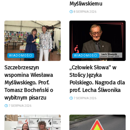
Myśliwskiemu
8 SIERPNIA 2026
WIADOMOŚCI
WIADOMOŚCI
Szczebrzeszyn
„Człowiek Słowa” w
wspomina Wiesława
Stolicy Języka
Myśliwskiego. Prof.
Polskiego. Nagroda dla
Tomasz Bocheński o
prof. Lecha Śliwonika
wybitnym pisarzu
7 SIERPNIA 2026
7 SIERPNIA 2026