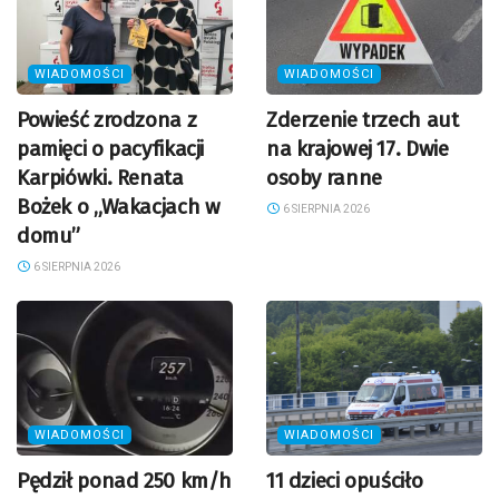
WIADOMOŚCI
WIADOMOŚCI
Powieść zrodzona z
Zderzenie trzech aut
pamięci o pacyfikacji
na krajowej 17. Dwie
Karpiówki. Renata
osoby ranne
Bożek o „Wakacjach w
6 SIERPNIA 2026
domu”
6 SIERPNIA 2026
WIADOMOŚCI
WIADOMOŚCI
Pędził ponad 250 km/h
11 dzieci opuściło