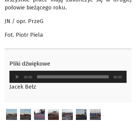
połowie bieżącego roku.
JN / opr. PrzeG
Fot. Piotr Piela
Pliki dźwiękowe
Odtwarzacz
00:00
00:00
plików
Jacek Bełz
dźwiękowych