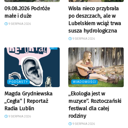
09.08.2026 Podróże
Wisła nieco przybrała
małe i duże
po deszczach, ale w
Lubelskiem wciąż trwa
9 SIERPNIA 2026
susza hydrologiczna
9 SIERPNIA 2026
PODCASTY
WIADOMOŚCI
Magda Grydniewska
„Ekologia jest w
„Cegła” | Reportaż
muzyce”. Roztoczański
Radia Lublin
festiwal dla całej
rodziny
9 SIERPNIA 2026
9 SIERPNIA 2026