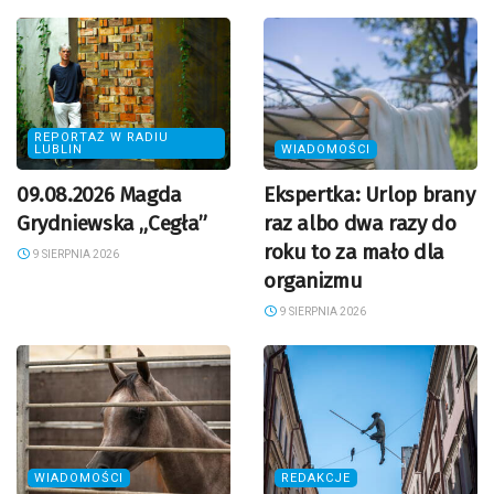
REPORTAŻ W RADIU
LUBLIN
WIADOMOŚCI
09.08.2026 Magda
Ekspertka: Urlop brany
Grydniewska „Cegła”
raz albo dwa razy do
roku to za mało dla
9 SIERPNIA 2026
organizmu
9 SIERPNIA 2026
WIADOMOŚCI
REDAKCJE