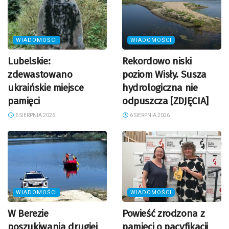
WIADOMOŚCI
WIADOMOŚCI
Lubelskie:
Rekordowo niski
zdewastowano
poziom Wisły. Susza
ukraińskie miejsce
hydrologiczna nie
pamięci
odpuszcza [ZDJĘCIA]
6 SIERPNIA 2026
6 SIERPNIA 2026
WIADOMOŚCI
WIADOMOŚCI
W Berezie
Powieść zrodzona z
poszukiwania drugiej
pamięci o pacyfikacji