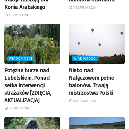
Konia Arabskiego
7 SIERPNIA 2026
7 SIERPNIA 2026
WIADOMOŚCI
WIADOMOŚCI
Potężne burze nad
Niebo nad
Lubelskiem. Ponad
Nałęczowem pełne
setka interwencji
balonów. Trwają
strażaków [ZDJĘCIA,
mistrzostwa Polski
AKTUALIZACJA]
6 SIERPNIA 2026
6 SIERPNIA 2026