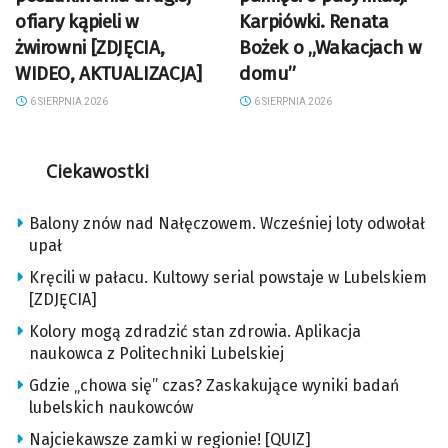
ofiary kąpieli w
Karpiówki. Renata
żwirowni [ZDJĘCIA,
Bożek o „Wakacjach w
WIDEO, AKTUALIZACJA]
domu”
6 SIERPNIA 2026
6 SIERPNIA 2026
Ciekawostki
Balony znów nad Nałęczowem. Wcześniej loty odwołał
upał
Kręcili w pałacu. Kultowy serial powstaje w Lubelskiem
[ZDJĘCIA]
Kolory mogą zdradzić stan zdrowia. Aplikacja
naukowca z Politechniki Lubelskiej
Gdzie „chowa się” czas? Zaskakujące wyniki badań
lubelskich naukowców
Najciekawsze zamki w regionie! [QUIZ]