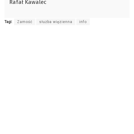
Rafał Kawalec
dźwiękowych
Tagi:
Zamość
służba więzienna
info