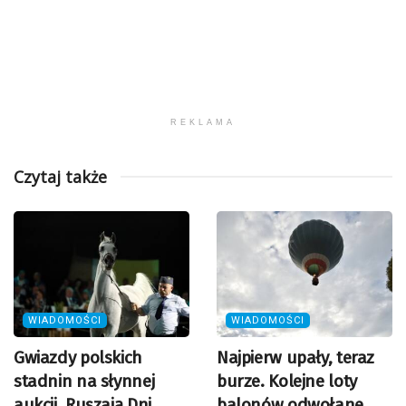
REKLAMA
Czytaj także
WIADOMOŚCI
WIADOMOŚCI
Gwiazdy polskich
Najpierw upały, teraz
stadnin na słynnej
burze. Kolejne loty
aukcji. Ruszają Dni
balonów odwołane