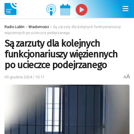
Radio Lublin
>
Wiadomości
>
Są zarzuty dla kolejnych funkcjonariuszy
więziennych po ucieczce podejrzanego
Są zarzuty dla kolejnych
funkcjonariuszy więziennych
po ucieczce podejrzanego
A
05 grudnia 2024 / 10:11
A