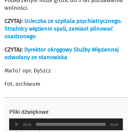
Podejrzanym może grozić do 3 lat pozbawienia
wolności.
CZYTAJ:
Ucieczka ze szpitala psychiatrycznego.
Strażnicy więzienni spali, zamiast pilnować
osadzonego
CZYTAJ:
Dyrektor okręgowy Służby Więziennej
odwołany ze stanowiska
MaTo/ opr. DySzcz
Fot. archiwum
Pliki dźwiękowe
Odtwarzacz
00:00
00:00
plików