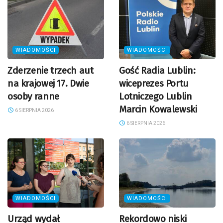
WIADOMOŚCI
WIADOMOŚCI
Zderzenie trzech aut
Gość Radia Lublin:
na krajowej 17. Dwie
wiceprezes Portu
osoby ranne
Lotniczego Lublin
Marcin Kowalewski
6 SIERPNIA 2026
6 SIERPNIA 2026
WIADOMOŚCI
WIADOMOŚCI
Urząd wydał
Rekordowo niski