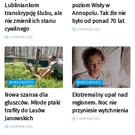
Lubliniankom
poziom Wisły w
transkrypcję ślubu, ale
Annopolu. Tak źle nie
nie zmienił ich stanu
było od ponad 70 lat
cywilnego
5 SIERPNIA 2026
5 SIERPNIA 2026
WIADOMOŚCI
WIADOMOŚCI
Nowa szansa dla
Ekstremalny upał nad
głuszców. Młode ptaki
regionem. Noc nie
trafiły do Lasów
przyniesie wytchnienia
Janowskich
5 SIERPNIA 2026
5 SIERPNIA 2026