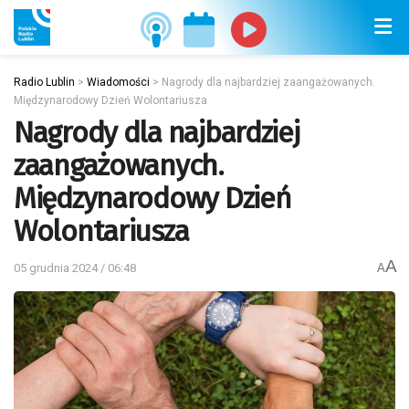
Radio Lublin
>
Wiadomości
>
Nagrody dla najbardziej zaangażowanych.
Międzynarodowy Dzień Wolontariusza
Nagrody dla najbardziej
zaangażowanych.
Międzynarodowy Dzień
Wolontariusza
A
05 grudnia 2024 / 06:48
A