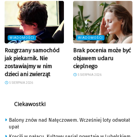
WIADOMOŚCI
WIADOMOŚCI
Rozgrzany samochód
Brak pocenia może być
jak piekarnik. Nie
objawem udaru
zostawiajmy w nim
cieplnego
dzieci ani zwierząt
5 SIERPNIA 2026
5 SIERPNIA 2026
Ciekawostki
Balony znów nad Nałęczowem. Wcześniej loty odwołał
upał
Kręcili w pałacu. Kultowy serial powstaje w Lubelskiem