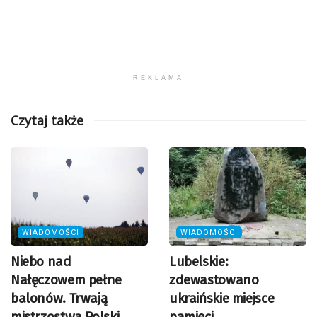
REKLAMA
Czytaj także
WIADOMOŚCI
WIADOMOŚCI
Niebo nad
Lubelskie:
Nałęczowem pełne
zdewastowano
balonów. Trwają
ukraińskie miejsce
mistrzostwa Polski
pamięci