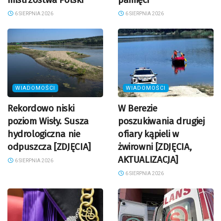
6 SIERPNIA 2026
6 SIERPNIA 2026
WIADOMOŚCI
WIADOMOŚCI
Rekordowo niski
W Berezie
poziom Wisły. Susza
poszukiwania drugiej
hydrologiczna nie
ofiary kąpieli w
odpuszcza [ZDJĘCIA]
żwirowni [ZDJĘCIA,
AKTUALIZACJA]
6 SIERPNIA 2026
6 SIERPNIA 2026