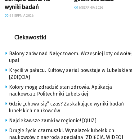
wyniki badań
6 SIERPNIA 2026
6 SIERPNIA 2026
Ciekawostki
Balony znów nad Nałęczowem. Wcześniej loty odwołał
upał
Kręcili w pałacu. Kultowy serial powstaje w Lubelskiem
[ZDJĘCIA]
Kolory mogą zdradzić stan zdrowia. Aplikacja
naukowca z Politechniki Lubelskiej
Gdzie „chowa się” czas? Zaskakujące wyniki badań
lubelskich naukowców
Najciekawsze zamki w regionie! [QUIZ]
Drugie życie czarnuszki. Wynalazek lubelskich
naukowców z nagrodą specjalną [ZDJĘCIA, WIDEO]