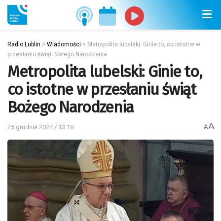
Radio Lublin
>
Wiadomości
>
Metropolita lubelski: Ginie to, co istotne w
przesłaniu świąt Bożego Narodzenia
Metropolita lubelski: Ginie to,
co istotne w przesłaniu świąt
Bożego Narodzenia
A
25 grudnia 2024 / 13:18
A