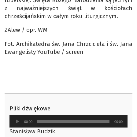
lubelskiej. Święta Bożego Narodzenia są jednym
z najważniejszych świąt w kościołach
chrześcijańskim w całym roku liturgicznym.
ZAlew / opr. WM
Fot. Archikatedra św. Jana Chrzciciela i św. Jana
Ewangelisty YouTube / screen
Pliki dźwiękowe
Odtwarzacz
00:00
00:00
plików
Stanisław Budzik
dźwiękowych