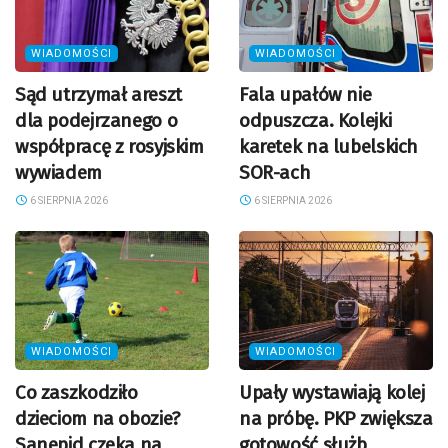
WIADOMOŚCI
WIADOMOŚCI
Sąd utrzymał areszt
Fala upałów nie
dla podejrzanego o
odpuszcza. Kolejki
współpracę z rosyjskim
karetek na lubelskich
wywiadem
SOR-ach
6 SIERPNIA 2026
6 SIERPNIA 2026
WIADOMOŚCI
WIADOMOŚCI
Co zaszkodziło
Upały wystawiają kolej
dzieciom na obozie?
na próbę. PKP zwiększa
Sanepid czeka na
gotowość służb