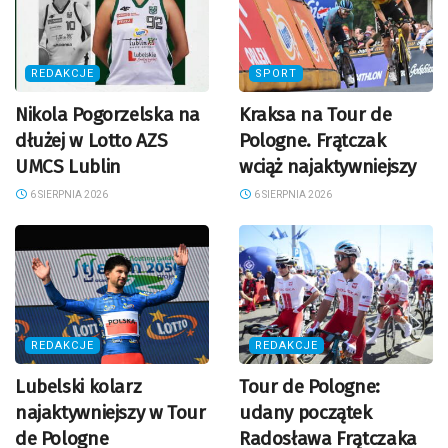
REDAKCJE
SPORT
Nikola Pogorzelska na
Kraksa na Tour de
dłużej w Lotto AZS
Pologne. Frątczak
UMCS Lublin
wciąż najaktywniejszy
6 SIERPNIA 2026
6 SIERPNIA 2026
REDAKCJE
REDAKCJE
Lubelski kolarz
Tour de Pologne:
najaktywniejszy w Tour
udany początek
de Pologne
Radosława Frątczaka