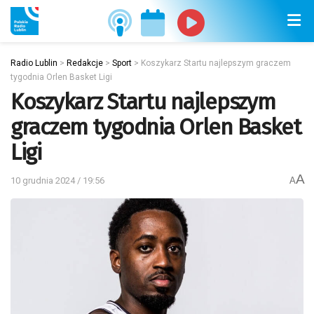
Radio Lublin
>
Redakcje
>
Sport
>
Koszykarz Startu najlepszym graczem
tygodnia Orlen Basket Ligi
Koszykarz Startu najlepszym
graczem tygodnia Orlen Basket
Ligi
A
10 grudnia 2024 / 19:56
A