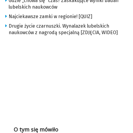
Gdzie „chowa się” czas? Zaskakujące wyniki badań
lubelskich naukowców
Najciekawsze zamki w regionie! [QUIZ]
Drugie życie czarnuszki. Wynalazek lubelskich
naukowców z nagrodą specjalną [ZDJĘCIA, WIDEO]
O tym się mówiło