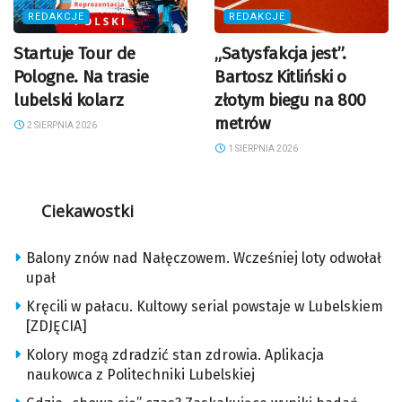
REDAKCJE
REDAKCJE
Startuje Tour de
„Satysfakcja jest”.
Pologne. Na trasie
Bartosz Kitliński o
lubelski kolarz
złotym biegu na 800
metrów
2 SIERPNIA 2026
1 SIERPNIA 2026
Ciekawostki
Balony znów nad Nałęczowem. Wcześniej loty odwołał
upał
Kręcili w pałacu. Kultowy serial powstaje w Lubelskiem
[ZDJĘCIA]
Kolory mogą zdradzić stan zdrowia. Aplikacja
naukowca z Politechniki Lubelskiej