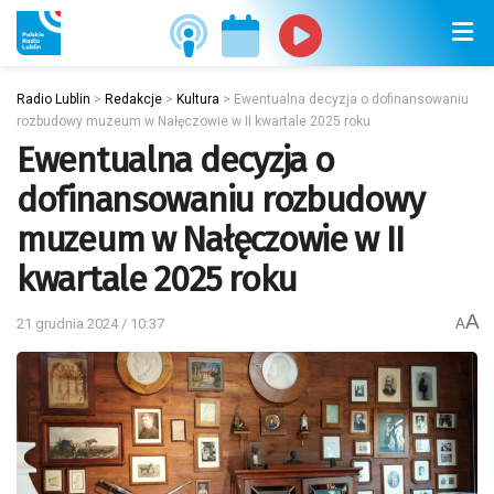
Radio Lublin
>
Redakcje
>
Kultura
>
Ewentualna decyzja o dofinansowaniu
rozbudowy muzeum w Nałęczowie w II kwartale 2025 roku
Ewentualna decyzja o
dofinansowaniu rozbudowy
muzeum w Nałęczowie w II
kwartale 2025 roku
A
21 grudnia 2024 / 10:37
A