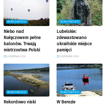
WIADOMOŚCI
WIADOMOŚCI
Niebo nad
Lubelskie:
Nałęczowem pełne
zdewastowano
balonów. Trwają
ukraińskie miejsce
mistrzostwa Polski
pamięci
6 SIERPNIA 2026
6 SIERPNIA 2026
WIADOMOŚCI
WIADOMOŚCI
Rekordowo niski
W Berezie