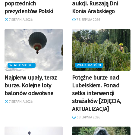
poprzednich
aukcji. Ruszają Dni
prezydentów Polski
Konia Arabskiego
7 SIERPNIA 2026
7 SIERPNIA 2026
WIADOMOŚCI
WIADOMOŚCI
Najpierw upały, teraz
Potężne burze nad
burze. Kolejne loty
Lubelskiem. Ponad
balonów odwołane
setka interwencji
strażaków [ZDJĘCIA,
7 SIERPNIA 2026
AKTUALIZACJA]
6 SIERPNIA 2026