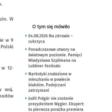
.
zin. W
O tym się mówiło
04.08.2026 Na zdrowie –
ie w 9
cukrzyca
Polski
Ponadczasowe utwory na
światowym poziomie. Pamięci
Władysława Szpilmana na
Lubliner Festivalu
 w 12-
Narkotyki znalezione w
mieszkaniu w powiecie
bialskim. Podejrzani
w woj.
zatrzymani
chodów
Judit Polgár nie zostanie
prezydentem Węgier. Ekspert:
to pierwsza porażka premiera