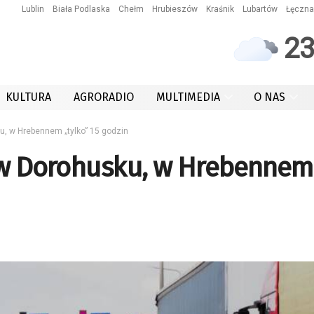
Lublin
Biała Podlaska
Chełm
Hrubieszów
Kraśnik
Lubartów
Łęczna
2
KULTURA
AGRORADIO
MULTIMEDIA
O NAS
u, w Hrebennem „tylko” 15 godzin
y w Dorohusku, w Hrebennem