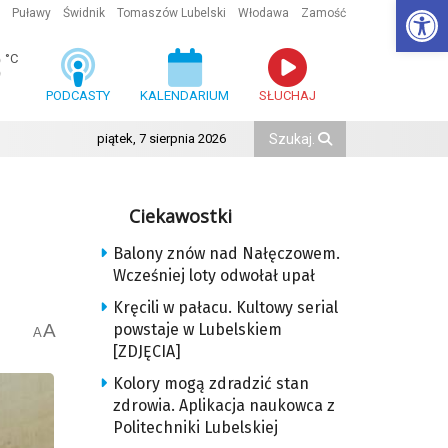
Ot
Puławy
Świdnik
Tomaszów Lubelski
Włodawa
Zamość
3
°C
PODCASTY
KALENDARIUM
SŁUCHAJ
piątek, 7 sierpnia 2026
Ciekawostki
Balony znów nad Nałęczowem.
Wcześniej loty odwołał upał
Kręcili w pałacu. Kultowy serial
A
powstaje w Lubelskiem
A
[ZDJĘCIA]
Kolory mogą zdradzić stan
zdrowia. Aplikacja naukowca z
Politechniki Lubelskiej