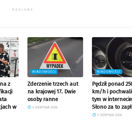
REKLAMA
WIADOMOŚCI
WIADOMOŚCI
na z
Zderzenie trzech aut
Pędził ponad 25
ikacji
na krajowej 17. Dwie
km/h i pochwalił
ata
osoby ranne
tym w internecie
cjach w
Słono za to zapł
6 SIERPNIA 2026
5 SIERPNIA 2026