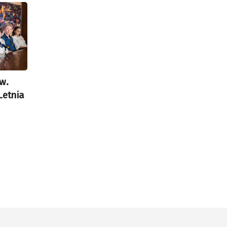
w.
Letnia