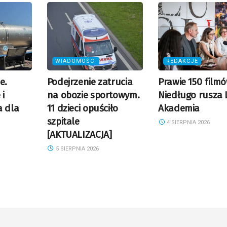
WIADOMOŚCI
REDAKCJE
e.
Podejrzenie zatrucia
Prawie 150 filmó
i
na obozie sportowym.
Niedługo rusza 
 dla
11 dzieci opuściło
Akademia
szpitale
4 SIERPNIA 2026
[AKTUALIZACJA]
5 SIERPNIA 2026