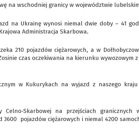
awę na wschodniej granicy w województwie lubelskim
azd na Ukrainę wynosi niemal dwie doby – 41 god
e Krajowa Administracja Skarbowa.
czeka 210 pojazdów ciężarowych, a w Dołhobyczow
W Zosinie czas oczekiwania na kierunku wywozowym z 
nicznym w Kukurykach na wyjazd z naszego kraju
y Celno-Skarbowej na przejściach granicznych 
nad 3600 pojazdów ciężarowych i niemal 4200 samo