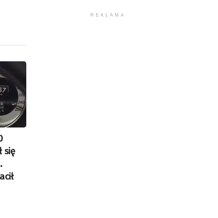
REKLAMA
0
 się
.
acił