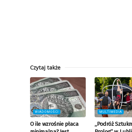
Czytaj także
WIADOMOŚCI
MULTIMEDIA
O ile wzrośnie płaca
„Podróż Sztukm
minimalna? Jest
Prolog” w Lubli