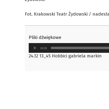
Fot. Krakowski Teatr Żydowski / nadesł
Pliki dźwiękowe
Odtwarzacz
00:00
plików
24.12 13_45 Hobbici gabriela markin
dźwiękowych