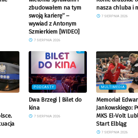
zbudowałem na tym
nasza chluba i 
swoją karierę” –
7 SIERPNIA 2026
wywiad z Antonym
Szmierkiem [WIDEO]
7 SIERPNIA 2026
PODCASTY
MULTIMEDIA
Dwa Brzegi | Bilet do
Memoriał Edwa
kina
Jankowskiego: 
lsce.
MKS El-Volt Lubl
7 SIERPNIA 2026
tuacja
Start Elbląg
7 SIERPNIA 2026