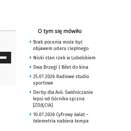
O tym się mówiło
Brak pocenia może być
objawem udaru cieplnego
waj
Niski stan rzek w Lubelskiem
ałek
Dwa Brzegi | Bilet do kina
25.07.2026 Radiowe studio
y
sportowe
z
Derby dla Avii. Świdniczanie
lepsi od Górnika Łęczna
u
[ZDJĘCIA]
10.07.2026 Cyfrowy świat –
ększyć
telemetria nabiera tempa