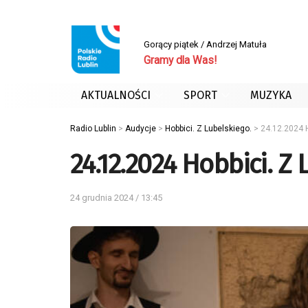
Gorący piątek / Andrzej Matuła
Gramy dla Was!
AKTUALNOŚCI
SPORT
MUZYKA
Radio Lublin
>
Audycje
>
Hobbici. Z Lubelskiego.
>
24.12.2024 H
24.12.2024 Hobbici. Z
24 grudnia 2024 / 13:45