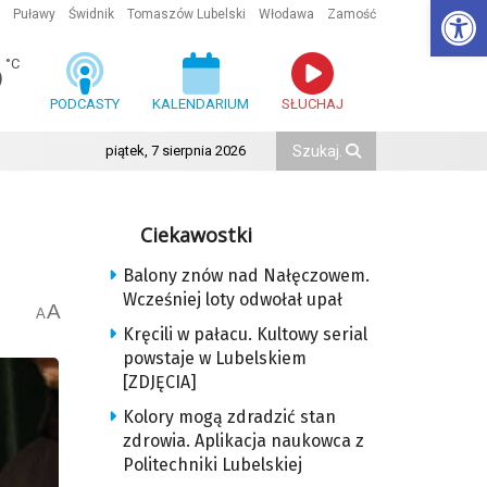
Ot
Puławy
Świdnik
Tomaszów Lubelski
Włodawa
Zamość
6
°C
PODCASTY
KALENDARIUM
SŁUCHAJ
piątek, 7 sierpnia 2026
Ciekawostki
Balony znów nad Nałęczowem.
Wcześniej loty odwołał upał
A
A
Kręcili w pałacu. Kultowy serial
powstaje w Lubelskiem
[ZDJĘCIA]
Kolory mogą zdradzić stan
zdrowia. Aplikacja naukowca z
Politechniki Lubelskiej