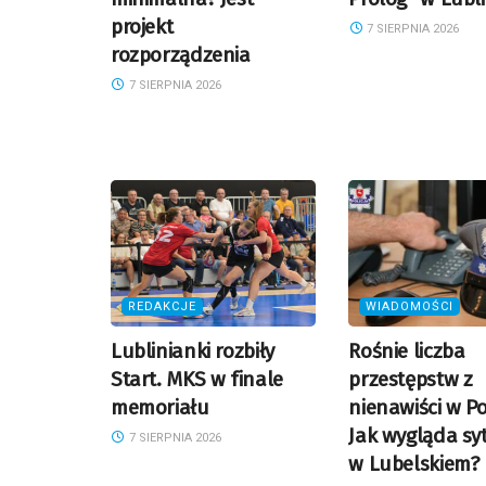
projekt
7 SIERPNIA 2026
rozporządzenia
7 SIERPNIA 2026
REDAKCJE
WIADOMOŚCI
Lublinianki rozbiły
Rośnie liczba
Start. MKS w finale
przestępstw z
memoriału
nienawiści w Po
Jak wygląda sy
7 SIERPNIA 2026
w Lubelskiem?