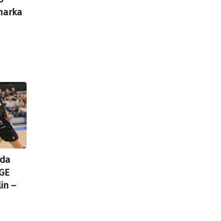
marka
rda
PGE
in –