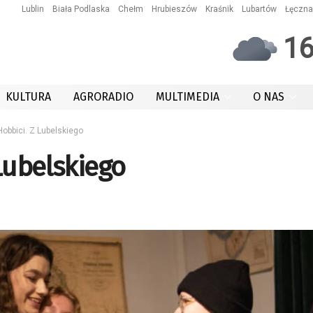
Lublin
Biała Podlaska
Chełm
Hrubieszów
Kraśnik
Lubartów
Łęczna
1
KULTURA
AGRORADIO
MULTIMEDIA
O NAS
obbici. Z Lubelskiego
 Lubelskiego