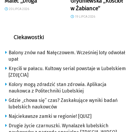
Malec „Droga”
Grydniewska „Kościół
w Żabiance”
20 LIPCA 2026
19 LIPCA 2026
Ciekawostki
Balony znów nad Nałęczowem. Wcześniej loty odwołał
upał
Kręcili w pałacu. Kultowy serial powstaje w Lubelskiem
[ZDJĘCIA]
Kolory mogą zdradzić stan zdrowia. Aplikacja
naukowca z Politechniki Lubelskiej
Gdzie „chowa się” czas? Zaskakujące wyniki badań
lubelskich naukowców
Najciekawsze zamki w regionie! [QUIZ]
Drugie życie czarnuszki. Wynalazek lubelskich