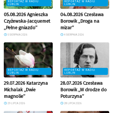
REPORTAŻ W RADIU
REPORTAŻ W RADIU
LUBLIN
LUBLIN
05.08.2026 Agnieszka
04.08.2026 Czesława
Czyżewska-Jacquemet
Borowik „Droga na
„Pełne gniazdo”
mizar”
5 SIERPNIA 2026
4 SIERPNIA 2026
REPORTAŻ W RADIU
REPORTAŻ W RADIU
LUBLIN
LUBLIN
29.07.2026 Katarzyna
28.07.2026 Czesława
Michalak „Dwie
Borowik „W drodze do
magnolie”
Poturzyna”
29 LIPCA 2026
28 LIPCA 2026