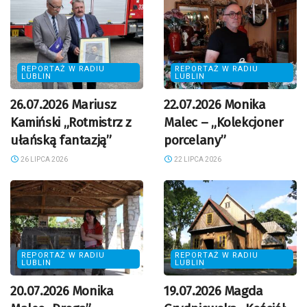
REPORTAŻ W RADIU
REPORTAŻ W RADIU
LUBLIN
LUBLIN
26.07.2026 Mariusz
22.07.2026 Monika
Kamiński „Rotmistrz z
Malec – „Kolekcjoner
ułańską fantazją”
porcelany”
26 LIPCA 2026
22 LIPCA 2026
REPORTAŻ W RADIU
REPORTAŻ W RADIU
LUBLIN
LUBLIN
20.07.2026 Monika
19.07.2026 Magda