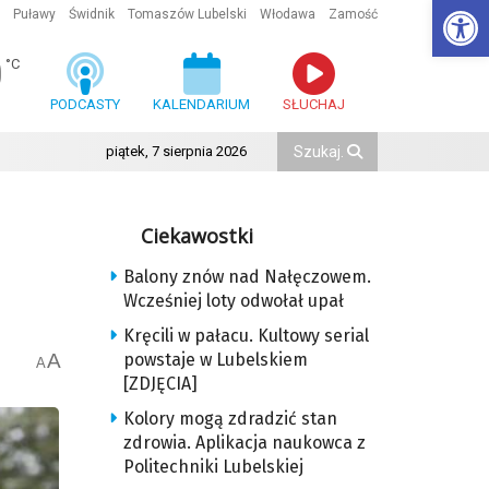
Ot
Puławy
Świdnik
Tomaszów Lubelski
Włodawa
Zamość
0
°C
PODCASTY
KALENDARIUM
SŁUCHAJ
piątek, 7 sierpnia 2026
Ciekawostki
Balony znów nad Nałęczowem.
Wcześniej loty odwołał upał
Kręcili w pałacu. Kultowy serial
A
powstaje w Lubelskiem
A
[ZDJĘCIA]
Kolory mogą zdradzić stan
zdrowia. Aplikacja naukowca z
Politechniki Lubelskiej