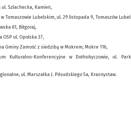
a ul. Szlachecka, Kamień,
w Tomaszowie Lubelskim, ul. 29 listopada 9, Tomaszów Lubel
wska 61, Biłgoraj,
a OSP ul. Opolska 37,
czna Gminy Zamość z siedzibą w Mokrem; Mokre 116,
um Kulturalno-Konferencyjne w Dołhobyczowie, ul. Par
ionalne, ul. Marszałka J. Piłsudskiego 5a, Krasnystaw.