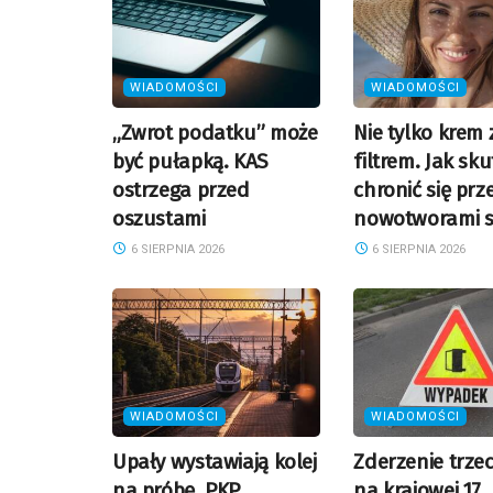
WIADOMOŚCI
WIADOMOŚCI
„Zwrot podatku” może
Nie tylko krem 
być pułapką. KAS
filtrem. Jak sk
ostrzega przed
chronić się prz
oszustami
nowotworami s
6 SIERPNIA 2026
6 SIERPNIA 2026
WIADOMOŚCI
WIADOMOŚCI
Upały wystawiają kolej
Zderzenie trze
na próbę. PKP
na krajowej 17.