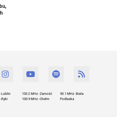
bu,
ch
-Lublin
103.2 MHz -Zamość
93.1 MHz -Biała
-Ryki
100.9 MHz -Chełm
Podlaska