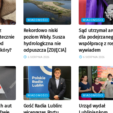
WIADOMOŚCI
WIADOMOŚCI
z
Rekordowo niski
Sąd utrzymał ar
utecznie
poziom Wisły. Susza
dla podejrzaneg
ed
hydrologiczna nie
współpracę z ro
kóry?
odpuszcza [ZDJĘCIA]
wywiadem
6 SIERPNIA 2026
6 SIERPNIA 2026
WIADOMOŚCI
WIADOMOŚCI
ch aut
Gość Radia Lublin:
Urząd wydał
 Dwie
wiceprezes Portu
Lubliniankom