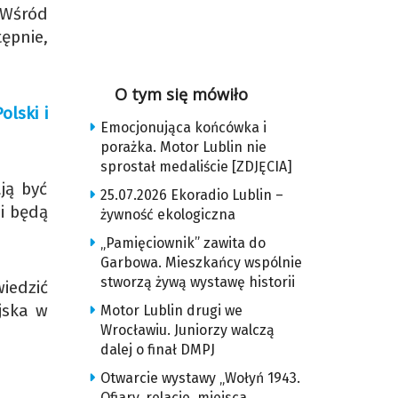
. Wśród
ępnie,
O tym się mówiło
lski i
Emocjonująca końcówka i
porażka. Motor Lublin nie
sprostał medaliście [ZDJĘCIA]
ją być
25.07.2026 Ekoradio Lublin –
i będą
żywność ekologiczna
„Pamięciownik” zawita do
Garbowa. Mieszkańcy wspólnie
stworzą żywą wystawę historii
iedzić
jska w
Motor Lublin drugi we
Wrocławiu. Juniorzy walczą
dalej o finał DMPJ
Otwarcie wystawy „Wołyń 1943.
Ofiary, relacje, miejsca