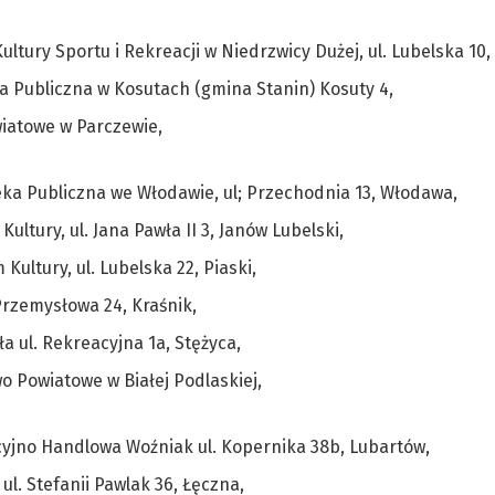
ultury Sportu i Rekreacji w Niedrzwicy Dużej, ul. Lubelska 10,
ka Publiczna w Kosutach (gmina Stanin) Kosuty 4,
wiatowe w Parczewie,
teka Publiczna we Włodawie, ul; Przechodnia 13, Włodawa,
ultury, ul. Jana Pawła II 3, Janów Lubelski,
Kultury, ul. Lubelska 22, Piaski,
 Przemysłowa 24, Kraśnik,
ła ul. Rekreacyjna 1a, Stężyca,
wo Powiatowe w Białej Podlaskiej,
kcyjno Handlowa Woźniak ul. Kopernika 38b, Lubartów,
 ul. Stefanii Pawlak 36, Łęczna,