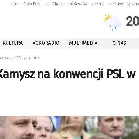
Lublin
Biała Podlaska
Chełm
Hrubieszów
Kraśnik
Lubartów
Łęczna
2
KULTURA
AGRORADIO
MULTIMEDIA
O NAS
nwencji PSL w Lublinie
Kamysz na konwencji PSL w