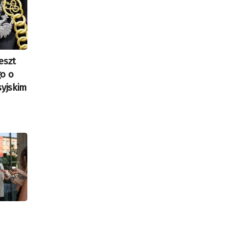
eszt
o o
syjskim