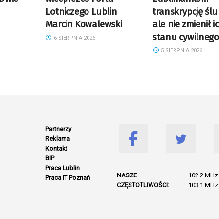
Lotniczego Lublin
transkrypcję ślu
Marcin Kowalewski
ale nie zmienił i
stanu cywilnego
6 SIERPNIA 2026
5 SIERPNIA 2026
Partnerzy
Reklama
Kontakt
BIP
Praca Lublin
NASZE
102.2 MHz 
Praca IT Poznań
CZĘSTOTLIWOŚCI:
103.1 MHz 