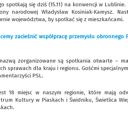
 spotkają się dziś (15.11) na konwencji w Lublinie
brony narodowej Władysław Kosiniak-Kamysz. Nast
renie województwa, by spotkać się z mieszkańcami.
cemy zacieśnić współpracę przemysłu obronnego Po
 nazwą zorganizowane są spotkania otwarte – ma
ch sprawach dla kraju i regionu. Gośćmi specjalnym
lamentarzyści PSL.
st 18 miejsc w naszym regionie, które mają odw
entrum Kultury w Piaskach i Świdniku, Świetlica Wie
skach.