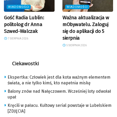
WIADOMOŚCI
WIADOMOŚCI
Gość Radia Lublin:
Ważna aktualizacja w
politolog dr Anna
mObywatelu. Zaloguj
Szwed-Walczak
się do aplikacji do 5
sierpnia
7 SIERPNIA 2026
5 SIERPNIA 2026
Ciekawostki
Ekspertka: Człowiek jest dla kota ważnym elementem
świata, a nie tylko kimś, kto napełnia miskę
Balony znów nad Nałęczowem. Wcześniej loty odwołał
upał
Kręcili w pałacu. Kultowy serial powstaje w Lubelskiem
[ZDJĘCIA]