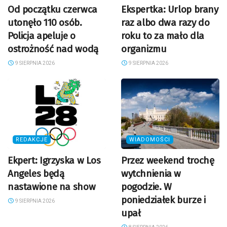
Od początku czerwca
Ekspertka: Urlop brany
utonęło 110 osób.
raz albo dwa razy do
Policja apeluje o
roku to za mało dla
ostrożność nad wodą
organizmu
9 SIERPNIA 2026
9 SIERPNIA 2026
REDAKCJE
WIADOMOŚCI
Ekpert: Igrzyska w Los
Przez weekend trochę
Angeles będą
wytchnienia w
nastawione na show
pogodzie. W
poniedziałek burze i
9 SIERPNIA 2026
upał