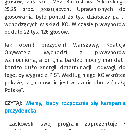
głosów, zaś szef MSZ Radosława Sikorskiego
25,25 proc. głosujących. Uprawnionych do
głosowania było ponad 25 tys. działaczy partii
wchodzących w skład KO. W czasie prawyborów
oddało 22 tys. 126 głosów.
Jak ocenił prezydent Warszawy, Koalicja
Obywatela wychodzi z prawyborów
wzmocniona, a on „ma bardzo mocny mandat i
bardzo dużo energii, determinacji i odwagi, do
tego, by wygrać z PiS”. Według niego KO wkrótce
pokaże, iż „ponownie jest w stanie obudzić całą
Polskę”.
CZYTAJ:
Wiemy, kiedy rozpocznie się kampania
prezydencka
Trzaskowski swój program zaprezentuje 7