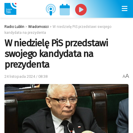
Radio Lublin
>
Wiadomości
>
W niedzielę PiS przedstawi swojego
kandydata na prezydenta
W niedzielę PiS przedstawi
swojego kandydata na
prezydenta
A
24 listopada 2024 / 08:38
A