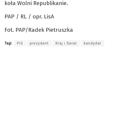
koła Wolni Republikanie.
PAP / RL / opr. LisA
Fot. PAP/Radek Pietruszka
Tagi:
PiS
prezydent
Kraj i Świat
kandydat