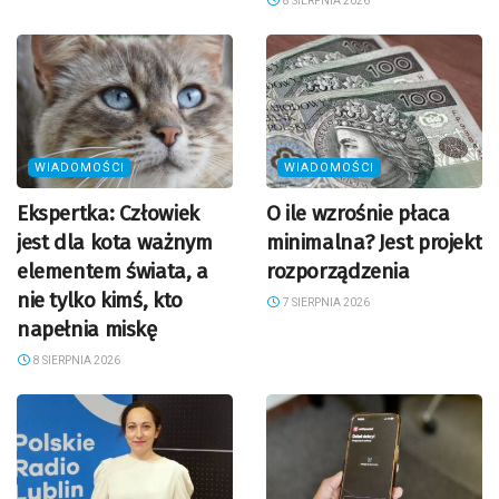
8 SIERPNIA 2026
WIADOMOŚCI
WIADOMOŚCI
Ekspertka: Człowiek
O ile wzrośnie płaca
jest dla kota ważnym
minimalna? Jest projekt
elementem świata, a
rozporządzenia
nie tylko kimś, kto
7 SIERPNIA 2026
napełnia miskę
8 SIERPNIA 2026