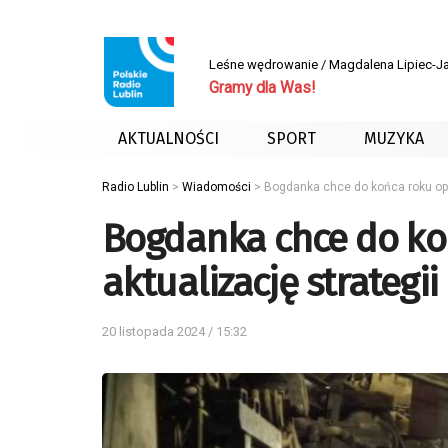
Leśne wędrowanie / Magdalena Lipiec-J
Gramy dla Was!
AKTUALNOŚCI
SPORT
MUZYKA
Radio Lublin
>
Wiadomości
>
Bogdanka chce do końca roku opu
Bogdanka chce do ko
aktualizację strategii
20 listopada 2024 / 15:32