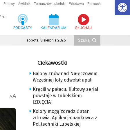
Ot
Puławy
Świdnik
Tomaszów Lubelski
Włodawa
Zamość
7
°C
PODCASTY
KALENDARIUM
SŁUCHAJ
sobota, 8 sierpnia 2026
Ciekawostki
Balony znów nad Nałęczowem.
Wcześniej loty odwołał upał
Kręcili w pałacu. Kultowy serial
A
powstaje w Lubelskiem
A
[ZDJĘCIA]
Kolory mogą zdradzić stan
zdrowia. Aplikacja naukowca z
Politechniki Lubelskiej