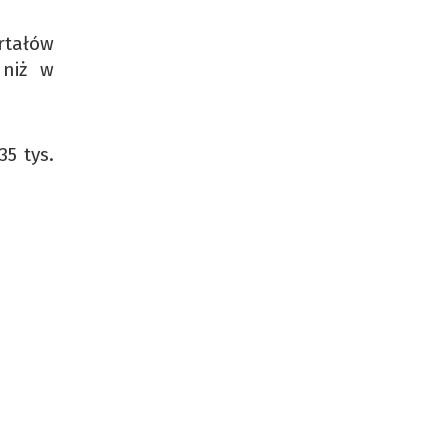
artałów
 niż w
5 tys.