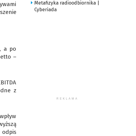
Metafizyka radioodbiornika |
tywami
Cyberiada
szenie
, a po
etto –
EBITDA
odne z
REKLAMA
 wpływ
wyższą
 odpis