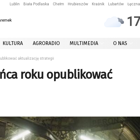
Lublin
Biała Podlaska
Chełm
Hrubieszów
Kraśnik
Lubartów
Łęczna
1
aremek
KULTURA
AGRORADIO
MULTIMEDIA
O NAS
blikować aktualizację strategii
ńca roku opublikować