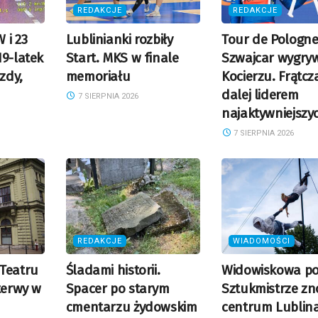
REDAKCJE
REDAKCJE
 i 23
Lublinianki rozbiły
Tour de Pologne
19-latek
Start. MKS w finale
Szwajcar wygry
azdy,
memoriału
Kocierzu. Frątcz
dalej liderem
7 SIERPNIA 2026
najaktywniejszy
7 SIERPNIA 2026
REDAKCJE
WIADOMOŚCI
Teatru
Śladami historii.
Widowiskowa po
terwy w
Spacer po starym
Sztukmistrze z
cmentarzu żydowskim
centrum Lublin