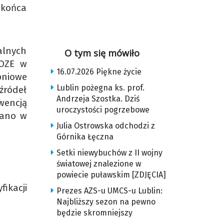
 końca
alnych
O tym się mówiło
 OZE w
16.07.2026 Piękne życie
pniowe
Lublin pożegna ks. prof.
źródeł
Andrzeja Szostka. Dziś
kwencją
uroczystości pogrzebowe
sano w
Julia Ostrowska odchodzi z
Górnika Łęczna
Setki niewybuchów z II wojny
światowej znalezione w
powiecie puławskim [ZDJĘCIA]
ikacji
Prezes AZS-u UMCS-u Lublin:
Najbliższy sezon na pewno
będzie skromniejszy