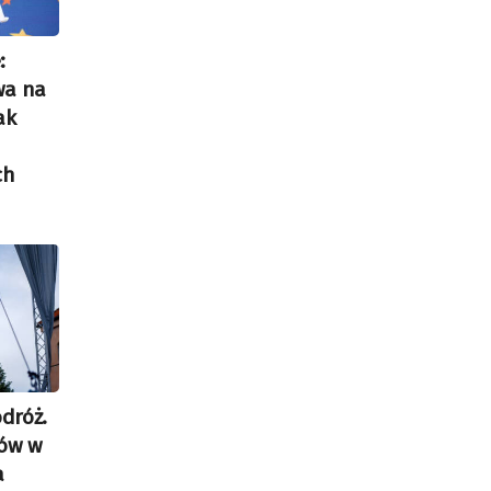
:
wa na
ak
ch
dróż.
nów w
a