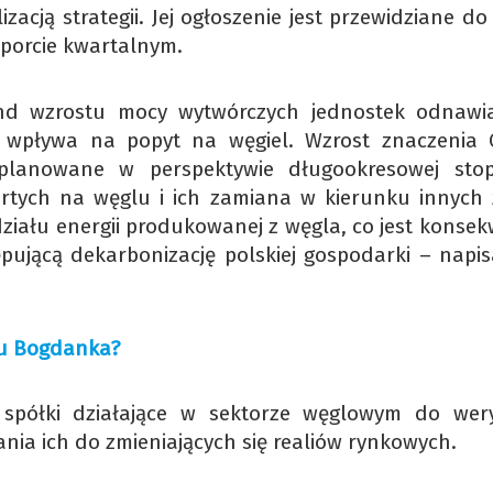
acją strategii. Jej ogłoszenie jest przewidziane do
porcie kwartalnym.
end wzrostu mocy wytwórczych jednostek odnawi
io wpływa na popyt na węgiel. Wzrost znaczenia
 planowane w perspektywie długookresowej sto
rtych na węglu i ich zamiana w kierunku innych 
działu energii produkowanej z węgla, co jest konse
tępującą dekarbonizację polskiej gospodarki – napi
ku Bogdanka?
spółki działające w sektorze węglowym do weryf
nia ich do zmieniających się realiów rynkowych.