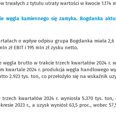
 trwałych z tytułu utraty wartości w kwocie 1.174 m
e węgla kamiennego się zamyka. Bogdanka aktua
rtałach o wpływ odpisu grupa Bogdanka miała 2,6 
ln zł EBIT i 195 mln zł zysku netto.
węgla brutto w trakcie trzech kwartałów 2024 r. w
trzecim kwartale 2024 r. produkcja węgla handlowego w
tto 2.923 tys. ton, co przełożyło się na wskaźnik u
rzech kwartałów 2024 r. wyniosła 5.370 tys. ton, c
kresie 2023 r., a uzysk wyniósł 63,5 proc., wobec 57,