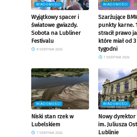
WIADOMOŚCI
WIADOMOŚCI
Wyjątkowy spacer i
Szarżujące BMW
światowe gwiazdy.
punkty karne. 
Sobota na Lubliner
stracił prawo j
Festivalu
które miał od 3
tygodni
8 SIERPNIA 2026
7 SIERPNIA 2026
WIADOMOŚCI
WIADOMOŚCI
Niski stan rzek w
Nowy dyrektor 
Lubelskiem
im. Juliusza Os
Lublinie
7 SIERPNIA 2026