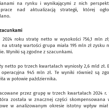
anami na rynku i wynikającymi z nich perspek
race nad aktualizacją strategii, której ogło
dano.
szacunkami
2024 roku stratę netto w wysokości 756,1 mln zł
u na utratę wartości grupa miała 195 mln zł zysku n
. Wyniki są zgodne z szacunkami.
 netto po trzech kwartałach wyniosły 2,6 mld zł. 
a operacyjna 945 mln zł. Te wyniki również są zg
ła w połowie października.
acowane przez grupę w trzech kwartałach 2024 r.
która została w znacznej części skompensowana 
sowe w analizowanym okresie istotny wpływ miał