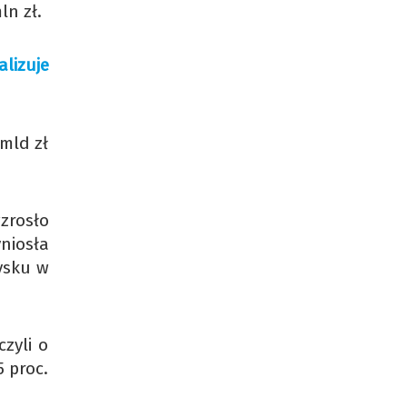
ln zł.
lizuje
mld zł
zrosło
yniosła
zysku w
zyli o
5 proc.