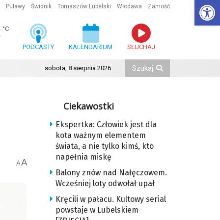
Ot
Puławy
Świdnik
Tomaszów Lubelski
Włodawa
Zamość
3
°C
PODCASTY
KALENDARIUM
SŁUCHAJ
sobota, 8 sierpnia 2026
Ciekawostki
Ekspertka: Człowiek jest dla
kota ważnym elementem
świata, a nie tylko kimś, kto
napełnia miskę
A
A
Balony znów nad Nałęczowem.
Wcześniej loty odwołał upał
Kręcili w pałacu. Kultowy serial
powstaje w Lubelskiem