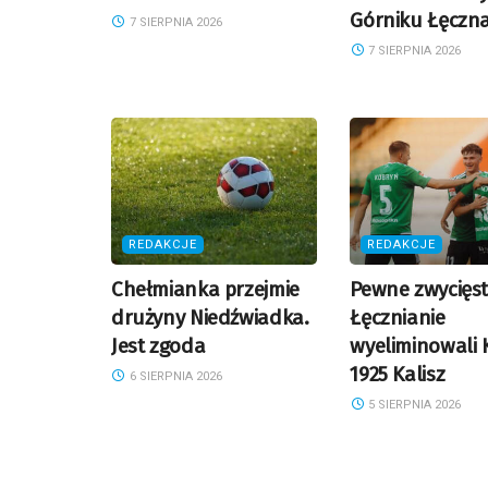
Górniku Łęczn
7 SIERPNIA 2026
7 SIERPNIA 2026
REDAKCJE
REDAKCJE
Chełmianka przejmie
Pewne zwycięs
drużyny Niedźwiadka.
Łęcznianie
Jest zgoda
wyeliminowali 
1925 Kalisz
6 SIERPNIA 2026
5 SIERPNIA 2026