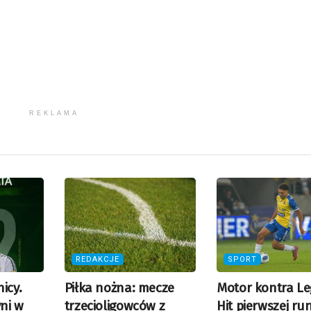
REKLAMA
REDAKCJE
SPORT
icy.
Piłka nożna: mecze
Motor kontra Le
ni w
trzecioligowców z
Hit pierwszej ru