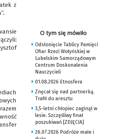
atek z
”.
wansie
O tym się mówiło
czyli:
Odsłonięcie Tablicy Pamięci
ysztof
Ofiar Rzezi Wołyńskiej w
Lubelskim Samorządowym
Centrum Doskonalenia
Nauczycieli
01.08.2026 Etnosfera
Znęcał się nad partnerką.
diach
Trafił do aresztu
rowych
arazem
3,5-letni chłopiec zaginął w
lesie. Szczęśliwy finał
ywność
poszukiwań [ZDJĘCIA]
ransfer
26.07.2026 Podróże małe i
duże