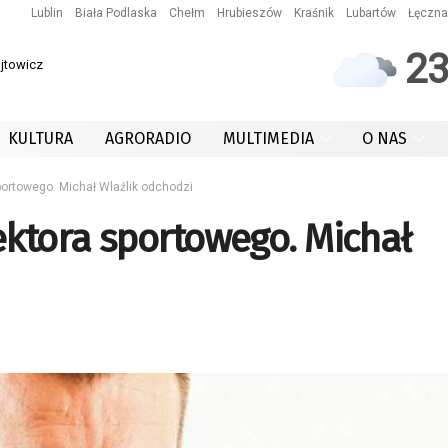
Lublin
Biała Podlaska
Chełm
Hrubieszów
Kraśnik
Lubartów
Łęczna
2
ójtowicz
KULTURA
AGRORADIO
MULTIMEDIA
O NAS
portowego. Michał Wlaźlik odchodzi
ektora sportowego. Michał