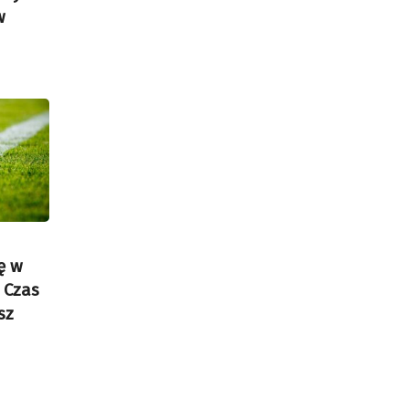
w
ę w
 Czas
sz