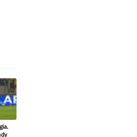
gia.
ndy