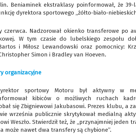
in. Beniaminek ekstraklasy poinformował, że 39-l
unkcję dyrektora sportowego „żółto-biało-niebieskich
y czerwca. Nadzorował okienko transferowe po a
kowej. W tym czasie do lubelskiego zespołu dołą
Bartos i Miłosz Lewandowski oraz pomocnicy: Krz
 Christopher Simon i Bradley van Hoeven.
y organizacyjne
dyrektor sportowy Motoru był aktywny w me
 informował kibiców o możliwych ruchach kad
obał się Zbigniewowi Jakubasowi. Prezes klubu, a z
wie września publicznie skrytykował medialną akt
lowi Weszło. Stwierdził też, że „przynajmniej jeden t
, a może nawet dwa transfery są chybione”.