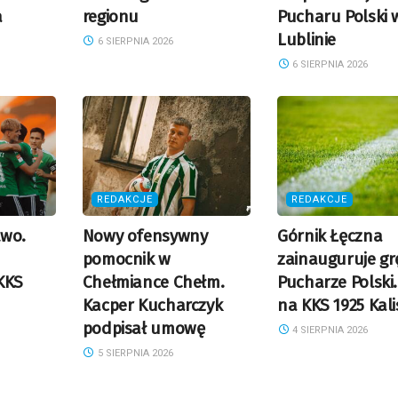
a
regionu
Pucharu Polski 
Lublinie
6 SIERPNIA 2026
6 SIERPNIA 2026
REDAKCJE
REDAKCJE
two.
Nowy ofensywny
Górnik Łęczna
pomocnik w
zainauguruje gr
KKS
Chełmiance Chełm.
Pucharze Polski.
Kacper Kucharczyk
na KKS 1925 Kali
podpisał umowę
4 SIERPNIA 2026
5 SIERPNIA 2026