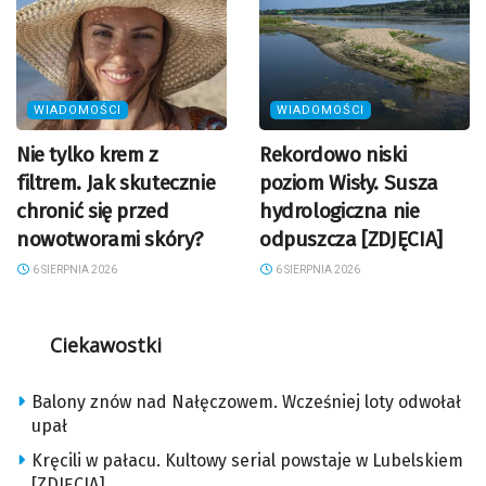
WIADOMOŚCI
WIADOMOŚCI
Nie tylko krem z
Rekordowo niski
filtrem. Jak skutecznie
poziom Wisły. Susza
chronić się przed
hydrologiczna nie
nowotworami skóry?
odpuszcza [ZDJĘCIA]
6 SIERPNIA 2026
6 SIERPNIA 2026
Ciekawostki
Balony znów nad Nałęczowem. Wcześniej loty odwołał
upał
Kręcili w pałacu. Kultowy serial powstaje w Lubelskiem
[ZDJĘCIA]