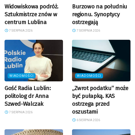
Widowiskowa podróż.
Burzowo na południu
Sztukmistrze znów w
regionu. Synoptycy
centrum Lublina
ostrzegają
7 SIERPNIA 2026
7 SIERPNIA 2026
WIADOMOŚCI
WIADOMOŚCI
Gość Radia Lublin:
„Zwrot podatku” może
politolog dr Anna
być pułapką. KAS
Szwed-Walczak
ostrzega przed
oszustami
7 SIERPNIA 2026
6 SIERPNIA 2026