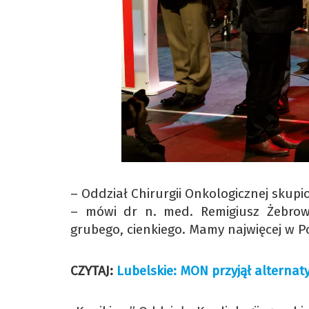
– Oddział Chirurgii Onkologicznej sku
– mówi dr n. med. Remigiusz Żebrowsk
grubego, cienkiego. Mamy najwięcej w Po
CZYTAJ:
Lubelskie: MON przyjął alterna