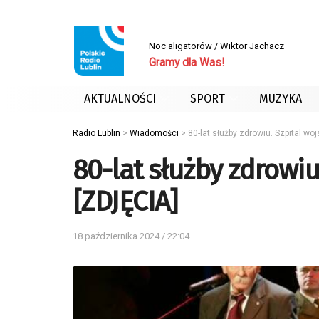
Noc aligatorów / Wiktor Jachacz
Gramy dla Was!
AKTUALNOŚCI
SPORT
MUZYKA
Radio Lublin
>
Wiadomości
>
80-lat służby zdrowiu. Szpital wo
80-lat służby zdrowiu
[ZDJĘCIA]
18 października 2024 / 22:04