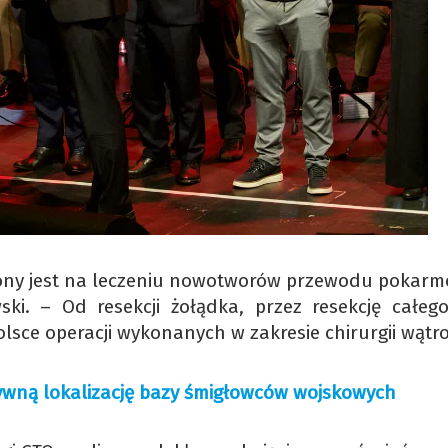
piony jest na leczeniu nowotworów przewodu pokar
i. – Od resekcji żołądka, przez resekcję całego 
lsce operacji wykonanych w zakresie chirurgii wątro
tywną lokalizację bazy śmigłowców wojskowych