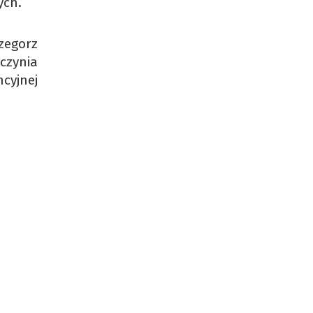
ych.
zegorz
czynia
cyjnej