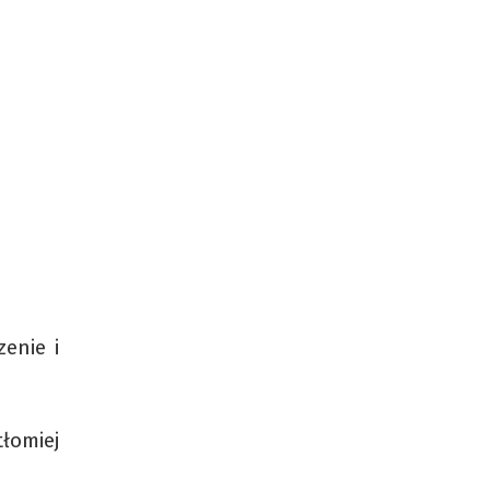
enie i
łomiej