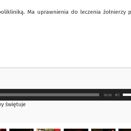
polikliniką. Ma uprawnienia do leczenia żołnierzy 
Uży
00:00
strz
wy świętuje
do
gór
ora
do