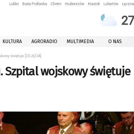
Lublin
Biała Podlaska
Chełm
Hrubieszów
Kraśnik
Lubartów
Łęczna
2
KULTURA
AGRORADIO
MULTIMEDIA
O NAS
jskowy świętuje [ZDJĘCIA]
. Szpital wojskowy świętuje