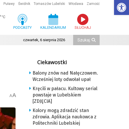
Ot
Puławy
Świdnik
Tomaszów Lubelski
Włodawa
Zamość
7
°C
PODCASTY
KALENDARIUM
SŁUCHAJ
czwartek, 6 sierpnia 2026
Ciekawostki
Balony znów nad Nałęczowem.
Wcześniej loty odwołał upał
Kręcili w pałacu. Kultowy serial
A
powstaje w Lubelskiem
A
[ZDJĘCIA]
Kolory mogą zdradzić stan
zdrowia. Aplikacja naukowca z
Politechniki Lubelskiej