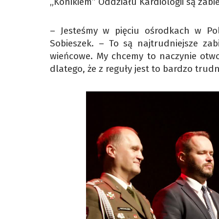
„Konikiem” Oddziału Kardiologii są zabi
– Jesteśmy w pięciu ośrodkach w Pol
Sobieszek. – To są najtrudniejsze zabi
wieńcowe. My chcemy to naczynie otworz
dlatego, że z reguły jest to bardzo tru