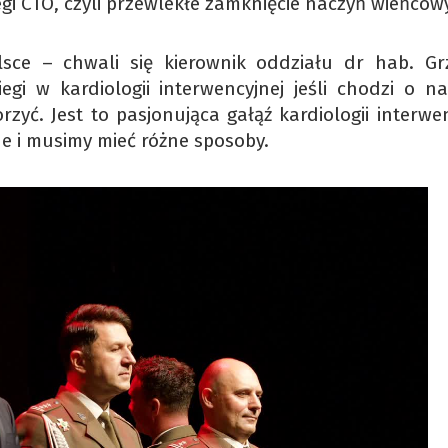
egi CTO, czyli przewlekłe zamknięcie naczyń wieńcow
sce – chwali się kierownik oddziału dr hab. Gr
egi w kardiologii interwencyjnej jeśli chodzi o na
yć. Jest to pasjonująca gałąź kardiologii interwen
dne i musimy mieć różne sposoby.