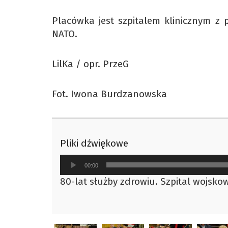
Placówka jest szpitalem klinicznym z 
NATO.
LilKa / opr. PrzeG
Fot. Iwona Burdzanowska
Pliki dźwiękowe
Odtwarzacz
00:00
plików
80-lat służby zdrowiu. Szpital wojsko
dźwiękowych