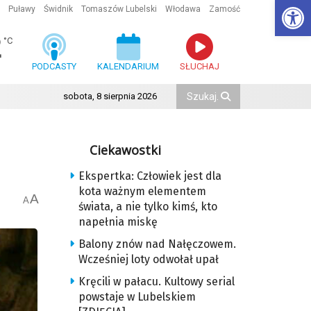
Ot
Puławy
Świdnik
Tomaszów Lubelski
Włodawa
Zamość
2
°C
PODCASTY
KALENDARIUM
SŁUCHAJ
sobota, 8 sierpnia 2026
Ciekawostki
Ekspertka: Człowiek jest dla
kota ważnym elementem
A
A
świata, a nie tylko kimś, kto
napełnia miskę
Balony znów nad Nałęczowem.
Wcześniej loty odwołał upał
Kręcili w pałacu. Kultowy serial
powstaje w Lubelskiem