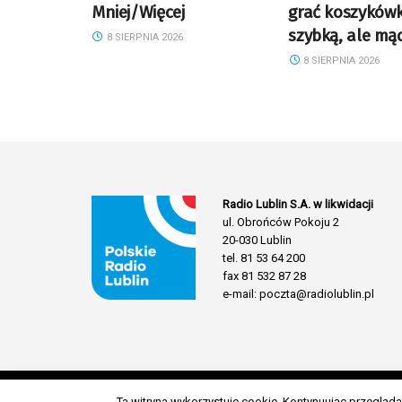
Mniej/Więcej
grać koszyków
szybką, ale mą
8 SIERPNIA 2026
8 SIERPNIA 2026
Radio Lublin S.A. w likwidacji
ul. Obrońców Pokoju 2
20-030 Lublin
tel. 81 53 64 200
fax 81 532 87 28
e-mail: poczta@radiolublin.pl
Ta witryna wykorzystuje cookie. Kontynuując przeglą