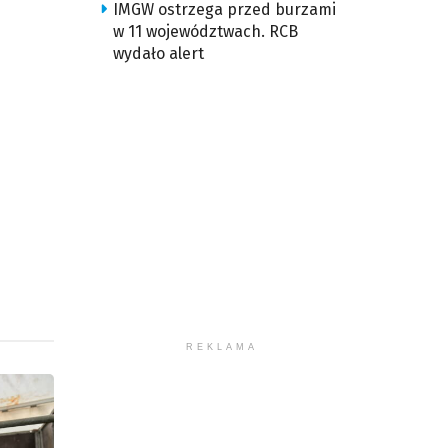
u
IMGW ostrzega przed burzami
w 11 województwach. RCB
wydało alert
ększyć
iejszyć
śność.
REKLAMA