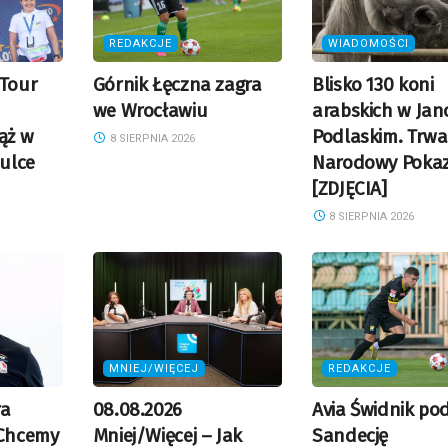
REDAKCJE
WIADOMOŚCI
 Tour
Górnik Łęczna zagra
Blisko 130 koni
we Wrocławiu
arabskich w Jan
ąż w
Podlaskim. Trwa
8 SIERPNIA 2026
zulce
Narodowy Poka
[ZDJĘCIA]
8 SIERPNIA 2026
MNIEJ/WIĘCEJ
REDAKCJE
ra
08.08.2026
Avia Świdnik po
 Chcemy
Mniej/Więcej – Jak
Sandecję