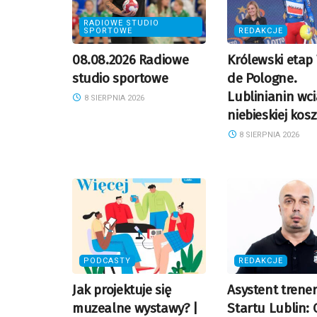
RADIOWE STUDIO
SPORTOWE
REDAKCJE
08.08.2026 Radiowe
Królewski etap
studio sportowe
de Pologne.
Lublinianin wci
8 SIERPNIA 2026
niebieskiej kos
8 SIERPNIA 2026
PODCASTY
REDAKCJE
Jak projektuje się
Asystent trene
muzealne wystawy? |
Startu Lublin: