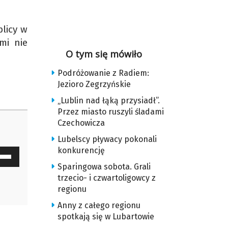
blicy w
mi nie
O tym się mówiło
Podróżowanie z Radiem:
Jezioro Zegrzyńskie
„Lublin nad łąką przysiadł”.
Przez miasto ruszyli śladami
Czechowicza
Lubelscy pływacy pokonali
konkurencję
waj
ałek
Sparingowa sobota. Grali
trzecio- i czwartoligowcy z
regionu
y
Anny z całego regionu
z
spotkają się w Lubartowie