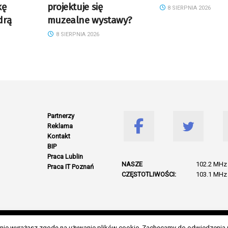
kę
projektuje się
8 SIERPNIA 2026
drą
muzealne wystawy?
8 SIERPNIA 2026
Partnerzy
Reklama
Kontakt
BIP
Praca Lublin
NASZE
102.2 MHz 
Praca IT Poznań
CZĘSTOTLIWOŚCI:
103.1 MHz 
© 2026 Wszelkie prawa zastrzeżone. Radio Lublin S.A. w likwidacji
danie wyrażasz zgodę na używanie plików cookie. Zachęcamy do odwiedzenia 