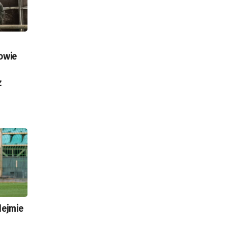
owie
z
dejmie