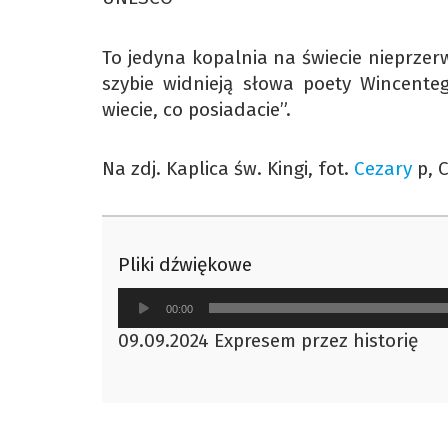
To jedyna kopalnia na świecie nieprzerw
szybie widnieją słowa poety Wincente
wiecie, co posiadacie”.
Na zdj. Kaplica św. Kingi, fot.
Cezary
p, 
Pliki dźwiękowe
Odtwarzacz
00:00
plików
09.09.2024 Expresem przez historię
dźwiękowych