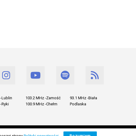
-Lublin
103.2 MHz -Zamość
93.1 MHz -Biała
-Ryki
100.9 MHz -Chełm
Podlaska
naszej strony
Polityki prywatności
.
Rozumiem