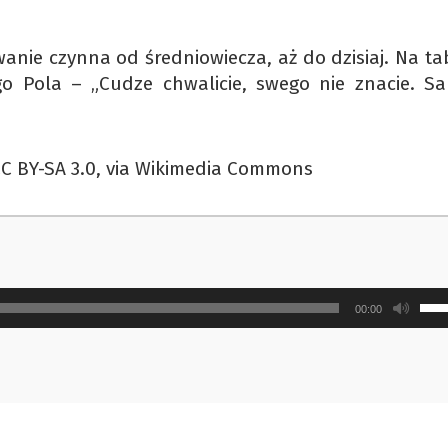
anie czynna od średniowiecza, aż do dzisiaj. Na ta
go Pola – „Cudze chwalicie, swego nie znacie. Sa
CC BY-SA 3.0, via Wikimedia Commons
Uży
00:00
strz
do
gór
ora
do