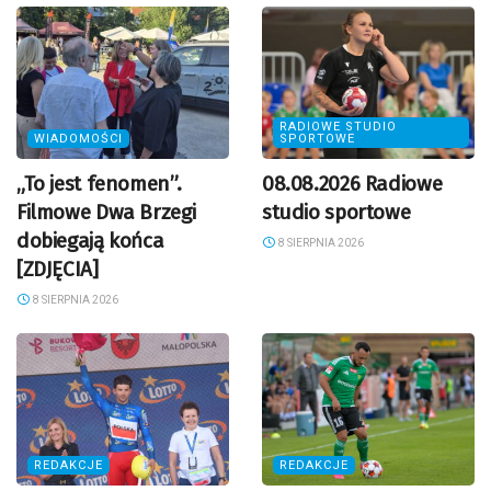
RADIOWE STUDIO
WIADOMOŚCI
SPORTOWE
„To jest fenomen”.
08.08.2026 Radiowe
Filmowe Dwa Brzegi
studio sportowe
dobiegają końca
8 SIERPNIA 2026
[ZDJĘCIA]
8 SIERPNIA 2026
REDAKCJE
REDAKCJE