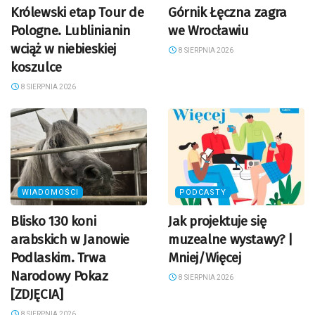
Królewski etap Tour de
Górnik Łęczna zagra
Pologne. Lublinianin
we Wrocławiu
wciąż w niebieskiej
8 SIERPNIA 2026
koszulce
8 SIERPNIA 2026
WIADOMOŚCI
PODCASTY
Blisko 130 koni
Jak projektuje się
arabskich w Janowie
muzealne wystawy? |
Podlaskim. Trwa
Mniej/Więcej
Narodowy Pokaz
8 SIERPNIA 2026
[ZDJĘCIA]
8 SIERPNIA 2026