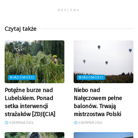
REKLAMA
Czytaj także
WIADOMOŚCI
WIADOMOŚCI
Potężne burze nad
Niebo nad
Lubelskiem. Ponad
Nałęczowem pełne
setka interwencji
balonów. Trwają
strażaków [ZDJĘCIA]
mistrzostwa Polski
6 SIERPNIA 2026
6 SIERPNIA 2026