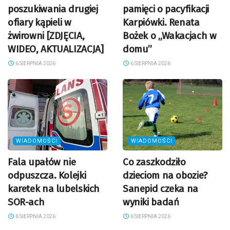
poszukiwania drugiej
pamięci o pacyfikacji
ofiary kąpieli w
Karpiówki. Renata
żwirowni [ZDJĘCIA,
Bożek o „Wakacjach w
WIDEO, AKTUALIZACJA]
domu”
6 SIERPNIA 2026
6 SIERPNIA 2026
WIADOMOŚCI
WIADOMOŚCI
Fala upałów nie
Co zaszkodziło
odpuszcza. Kolejki
dzieciom na obozie?
karetek na lubelskich
Sanepid czeka na
SOR-ach
wyniki badań
6 SIERPNIA 2026
6 SIERPNIA 2026