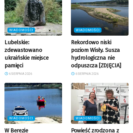
WIADOMOŚCI
WIADOMOŚCI
Lubelskie:
Rekordowo niski
zdewastowano
poziom Wisły. Susza
ukraińskie miejsce
hydrologiczna nie
pamięci
odpuszcza [ZDJĘCIA]
6 SIERPNIA 2026
6 SIERPNIA 2026
WIADOMOŚCI
WIADOMOŚCI
W Berezie
Powieść zrodzona z