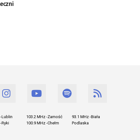
eczni
-Lublin
103.2 MHz -Zamość
93.1 MHz -Biała
-Ryki
100.9 MHz -Chełm
Podlaska