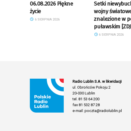
06.08.2026 Piękne
Setki niewybuc
życie
wojny światowe
znalezione w p
6 SIERPNIA 2026
puławskim [ZDJ
6 SIERPNIA 2026
Radio Lublin S.A. w likwidacji
ul. Obrońców Pokoju 2
20-030 Lublin
tel. 81 53 64 200
fax 81 532 87 28
e-mail: poczta@radiolublin.pl