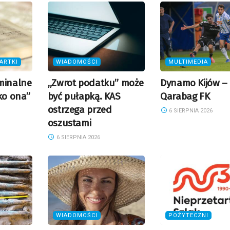
ARTKI
WIADOMOŚCI
MULTIMEDIA
minalne
„Zwrot podatku” może
Dynamo Kijów –
ko ona”
być pułapką. KAS
Qarabag FK
ostrzega przed
6 SIERPNIA 2026
oszustami
6 SIERPNIA 2026
WIADOMOŚCI
POŻYTECZNI