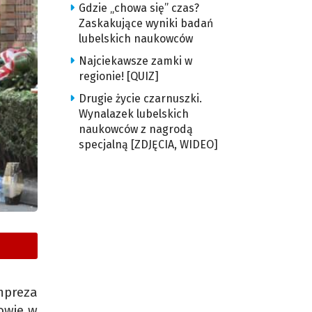
Gdzie „chowa się” czas?
Zaskakujące wyniki badań
lubelskich naukowców
Najciekawsze zamki w
regionie! [QUIZ]
Drugie życie czarnuszki.
Wynalazek lubelskich
naukowców z nagrodą
specjalną [ZDJĘCIA, WIDEO]
mpreza
owie w