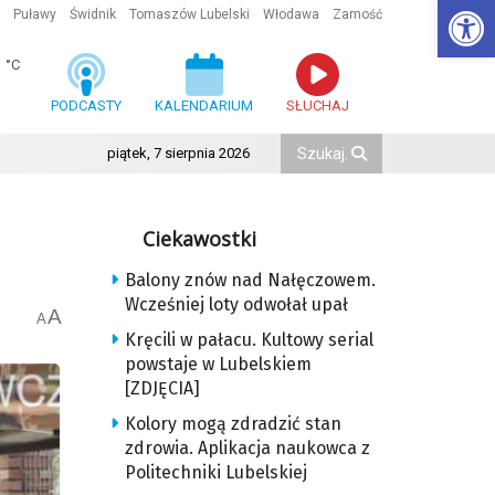
Ot
Puławy
Świdnik
Tomaszów Lubelski
Włodawa
Zamość
1
°C
PODCASTY
KALENDARIUM
SŁUCHAJ
piątek, 7 sierpnia 2026
Ciekawostki
Balony znów nad Nałęczowem.
Wcześniej loty odwołał upał
A
A
Kręcili w pałacu. Kultowy serial
powstaje w Lubelskiem
[ZDJĘCIA]
Kolory mogą zdradzić stan
zdrowia. Aplikacja naukowca z
Politechniki Lubelskiej