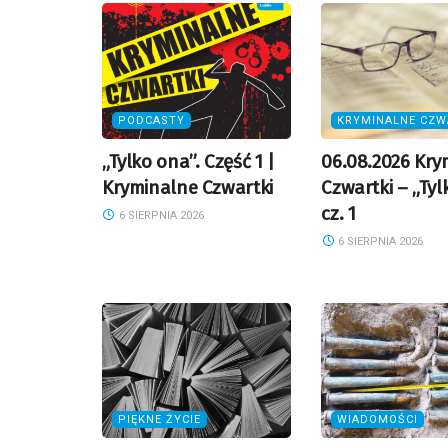
PODCASTY
KRYMINALNE CZW
„Tylko ona”. Część 1 |
06.08.2026 Kry
Kryminalne Czwartki
Czwartki – „Tyl
cz. 1
6 SIERPNIA 2026
6 SIERPNIA 2026
PIĘKNE ŻYCIE
WIADOMOŚCI