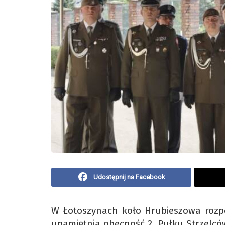
Udostępnij na Facebook
W Łotoszynach koło Hrubieszowa rozp
upamiętnia obecność 2. Pułku Strzelc