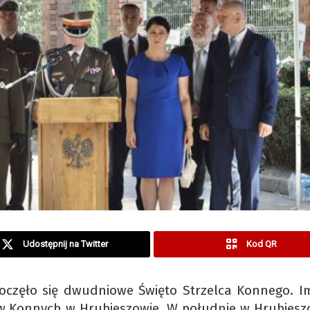
Udostępnij na Twitter
Kod QR
oczęło się dwudniowe Święto Strzelca Konnego. I
ów Konnych w Hrubieszowie. W południe w Hrubiesz