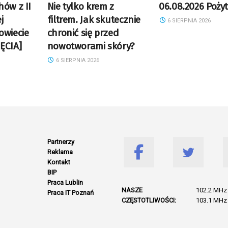
hów z II
Nie tylko krem z
06.08.2026 Pożyt
j
filtrem. Jak skutecznie
6 SIERPNIA 2026
owiecie
chronić się przed
ĘCIA]
nowotworami skóry?
6 SIERPNIA 2026
Partnerzy
Reklama
Kontakt
BIP
Praca Lublin
NASZE
102.2 MHz 
Praca IT Poznań
CZĘSTOTLIWOŚCI:
103.1 MHz 