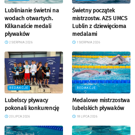
Lublinianie świetni na
Świetny początek
wodach otwartych.
mistrzostw. AZS UMCS
Kilkanaście medali
Lublin z dziewięcioma
pływaków
medalami
2 SIERPNIA 2026
1 SIERPNIA 2026
REDAKCJE
REDAKCJE
Lubelscy pływacy
Medalowe mistrzostwa
pokonali konkurencję
lubelskich pływaków
20 LIPCA 2026
18 LIPCA 2026