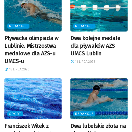
REDAKCJE
REDAKCJE
Pływacka olimpiada w
Dwa kolejne medale
Lublinie. Mistrzostwa
dla pływaków AZS
medalowe dla AZS-u
UMCS Lublin
UMCS-u
16 LIPCA 2026
18 LIPCA 2026
SPORT
REDAKCJE
Franciszek Witek z
Dwa lubelskie złota na