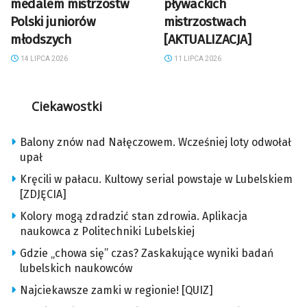
medalem mistrzostw
pływackich
Polski juniorów
mistrzostwach
młodszych
[AKTUALIZACJA]
14 LIPCA 2026
11 LIPCA 2026
Ciekawostki
Balony znów nad Nałęczowem. Wcześniej loty odwołał
upał
Kręcili w pałacu. Kultowy serial powstaje w Lubelskiem
[ZDJĘCIA]
Kolory mogą zdradzić stan zdrowia. Aplikacja
naukowca z Politechniki Lubelskiej
Gdzie „chowa się” czas? Zaskakujące wyniki badań
lubelskich naukowców
Najciekawsze zamki w regionie! [QUIZ]