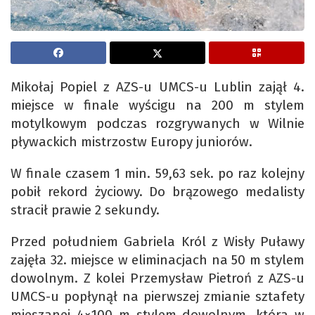
Mikołaj Popiel z AZS-u UMCS-u Lublin zajął 4.
miejsce w finale wyścigu na 200 m stylem
motylkowym podczas rozgrywanych w Wilnie
pływackich mistrzostw Europy juniorów.
W finale czasem 1 min. 59,63 sek. po raz kolejny
pobił rekord życiowy. Do brązowego medalisty
stracił prawie 2 sekundy.
Przed południem Gabriela Król z Wisły Puławy
zajęła 32. miejsce w eliminacjach na 50 m stylem
dowolnym. Z kolei Przemysław Pietroń z AZS-u
UMCS-u popłynął na pierwszej zmianie sztafety
mieszanej 4×100 m stylem dowolnym, która w