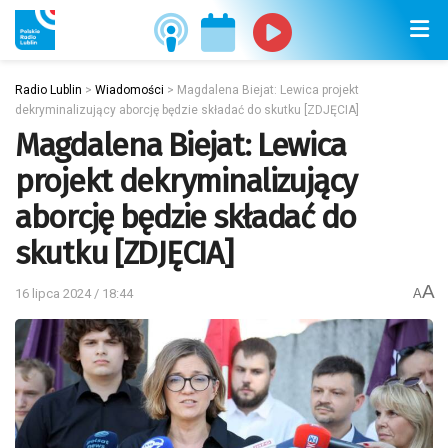
Radio Lublin
>
Wiadomości
>
Magdalena Biejat: Lewica projekt
dekryminalizujący aborcję będzie składać do skutku [ZDJĘCIA]
Magdalena Biejat: Lewica
projekt dekryminalizujący
aborcję będzie składać do
skutku [ZDJĘCIA]
A
16 lipca 2024 / 18:44
A