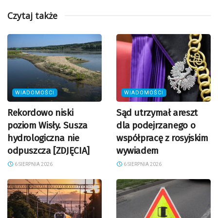
Czytaj także
WIADOMOŚCI
WIADOMOŚCI
Rekordowo niski
Sąd utrzymał areszt
poziom Wisły. Susza
dla podejrzanego o
hydrologiczna nie
współpracę z rosyjskim
odpuszcza [ZDJĘCIA]
wywiadem
6 SIERPNIA 2026
6 SIERPNIA 2026