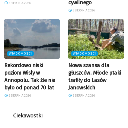
cywilnego
6 SIERPNIA 2026
5 SIERPNIA 2026
WIADOMOŚCI
WIADOMOŚCI
Rekordowo niski
Nowa szansa dla
poziom Wisły w
głuszców. Młode ptaki
Annopolu. Tak źle nie
trafiły do Lasów
było od ponad 70 lat
Janowskich
5 SIERPNIA 2026
5 SIERPNIA 2026
Ciekawostki