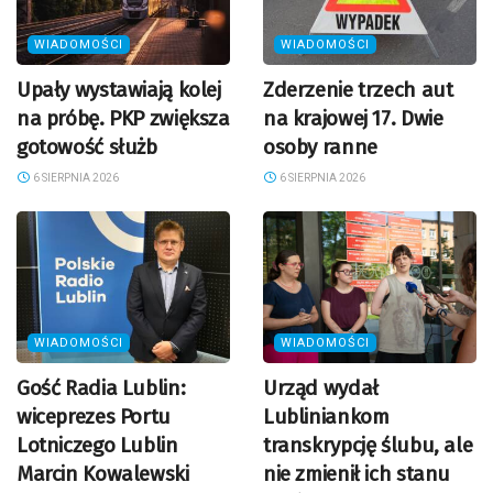
WIADOMOŚCI
WIADOMOŚCI
Upały wystawiają kolej
Zderzenie trzech aut
na próbę. PKP zwiększa
na krajowej 17. Dwie
gotowość służb
osoby ranne
6 SIERPNIA 2026
6 SIERPNIA 2026
WIADOMOŚCI
WIADOMOŚCI
Gość Radia Lublin:
Urząd wydał
wiceprezes Portu
Lubliniankom
Lotniczego Lublin
transkrypcję ślubu, ale
Marcin Kowalewski
nie zmienił ich stanu