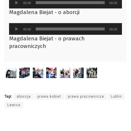
Odtwarzacz
00:00
00:00
plików
Magdalena Biejat - o aborcji
dźwiękowych
Odtwarzacz
00:00
00:00
plików
Magdalena Biejat - o prawach
dźwiękowych
pracowniczych
Tagi:
aborcja
prawa kobiet
prawa pracownicze
Lublin
Lewica