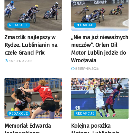
REDAKCJE
REDAKCJE
Zmarzlik najlepszy w
„Nie ma już nieważnych
Rydze. Lublinianin na
meczów”. Orlen Oil
czele Grand Prix
Motor Lublin jedzie do
Wrocławia
8 SIERPNIA 2026
8 SIERPNIA 2026
REDAKCJE
REDAKCJE
Memoriał Edwarda
Kolejna porażka