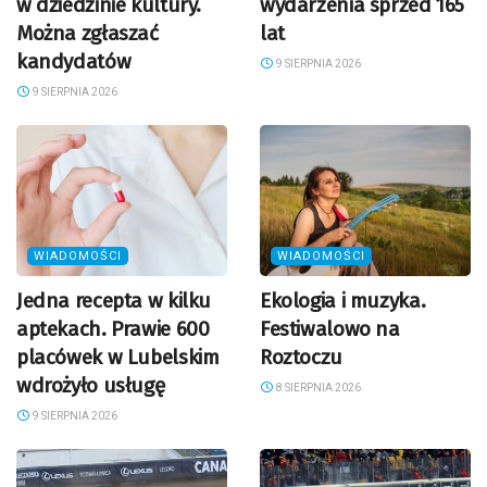
w dziedzinie kultury.
wydarzenia sprzed 165
Można zgłaszać
lat
kandydatów
9 SIERPNIA 2026
9 SIERPNIA 2026
WIADOMOŚCI
WIADOMOŚCI
Jedna recepta w kilku
Ekologia i muzyka.
aptekach. Prawie 600
Festiwalowo na
placówek w Lubelskim
Roztoczu
wdrożyło usługę
8 SIERPNIA 2026
9 SIERPNIA 2026