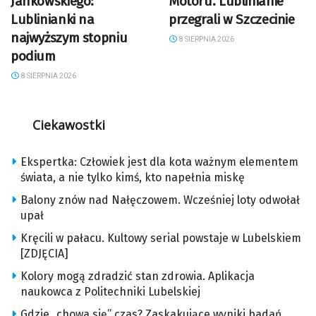
Jankowskiego:
Motoru. Lublinianie
Lublinianki na
przegrali w Szczecinie
najwyższym stopniu
8 SIERPNIA 2026
podium
8 SIERPNIA 2026
Ciekawostki
Ekspertka: Człowiek jest dla kota ważnym elementem
świata, a nie tylko kimś, kto napełnia miskę
Balony znów nad Nałęczowem. Wcześniej loty odwołał
upał
Kręcili w pałacu. Kultowy serial powstaje w Lubelskiem
[ZDJĘCIA]
Kolory mogą zdradzić stan zdrowia. Aplikacja
naukowca z Politechniki Lubelskiej
Gdzie „chowa się” czas? Zaskakujące wyniki badań