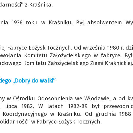
darności” z Kraśnika.
etnia 1936 roku w Kraśniku. Był absolwentem Wy
ej Fabryce Łożysk Tocznych. Od września 1980 r. dz
powołania Komitetu Założycielskiego w fabryce. Był
owego Komitetu Założycielskiego Ziemi Kraśnickiej
iego „Dobry do walki”
any w Ośrodku Odosobnienia we Włodawie, a od kw
1 lipca 1982. W latach 1982-89 był przewodni
Koordynacyjnego w Kraśniku. Od grudnia 1988 
olidarność” w Fabryce Łożysk Tocznych.