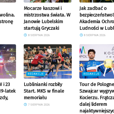
Mocarze kaszowi i
Jak zadbać o
wolina.
mistrzostwa świata. W
bezpieczeństwo
stronę
Janowie Lubelskim
Akademia Ochr
startują Gryczaki
Ludności w Lubl
8 SIERPNIA 2026
8 SIERPNIA 2026
REDAKCJE
REDAKCJE
 i 23
Lublinianki rozbiły
Tour de Pologne
19-latek
Start. MKS w finale
Szwajcar wygry
azdy,
memoriału
Kocierzu. Frątcz
dalej liderem
7 SIERPNIA 2026
najaktywniejszy