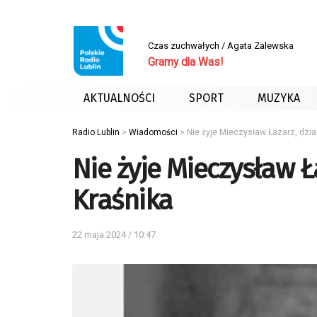
Czas zuchwałych / Agata Zalewska
Gramy dla Was!
AKTUALNOŚCI
SPORT
MUZYKA
Radio Lublin
>
Wiadomości
>
Nie żyje Mieczysław Łazarz, dzia
Nie żyje Mieczysław Ła
Kraśnika
22 maja 2024 / 10:47