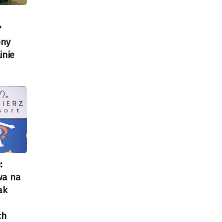
?
ony
inie
:
wa na
ak
ch