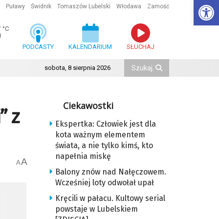
Ot
Puławy
Świdnik
Tomaszów Lubelski
Włodawa
Zamość
5
°C
PODCASTY
KALENDARIUM
SŁUCHAJ
sobota, 8 sierpnia 2026
Ciekawostki
” z
Ekspertka: Człowiek jest dla
kota ważnym elementem
świata, a nie tylko kimś, kto
napełnia miskę
A
A
Balony znów nad Nałęczowem.
Wcześniej loty odwołał upał
Kręcili w pałacu. Kultowy serial
powstaje w Lubelskiem