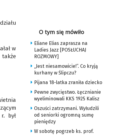
działu
O tym się mówiło
Eliane Elias zaprasza na
iałał w
Ladies Jazz [POSŁUCHAJ
 także
ROZMOWY]
.
„Jest niesamowicie!”. Co kryją
kurhany w Ślipczu?
Pijana 18-latka zraniła dziecko
Pewne zwycięstwo. Łęcznianie
wyeliminowali KKS 1925 Kalisz
ietnia
czącym
Oszuści zatrzymani. Wyłudzili
r. był
od seniorki ogromną sumę
pieniędzy
W sobotę pogrzeb ks. prof.