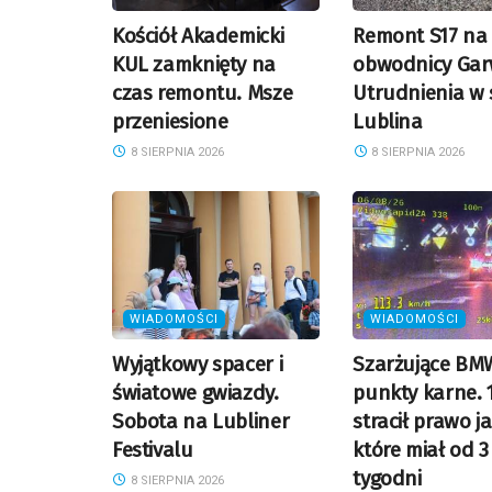
Kościół Akademicki
Remont S17 na
KUL zamknięty na
obwodnicy Gar
czas remontu. Msze
Utrudnienia w 
przeniesione
Lublina
8 SIERPNIA 2026
8 SIERPNIA 2026
WIADOMOŚCI
WIADOMOŚCI
Wyjątkowy spacer i
Szarżujące BMW
światowe gwiazdy.
punkty karne. 
Sobota na Lubliner
stracił prawo j
Festivalu
które miał od 3
tygodni
8 SIERPNIA 2026