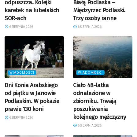
odpuszcza. Kolejki
Białą Podlaska –
karetek na lubelskich
Międzyrzec Podlaski.
SOR-ach
Trzy osoby ranne
6 SIERPNIA 2026
6 SIERPNIA 2026
WIADOMOŚCI
WIADOMOŚCI
Dni Konia Arabskiego
Ciało 48-latka
od piątku w Janowie
odnalezione w
Podlaskim. W pokazie
zbiorniku. Trwają
prawie 130 koni
poszukiwania
kolejnego mężczyzny
6 SIERPNIA 2026
6 SIERPNIA 2026