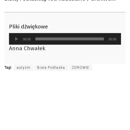
Pliki dźwiękowe
Odtwarzacz
00:00
00:00
plików
Anna Chwałek
dźwiękowych
Tagi:
autyzm
Biała Podlaska
ZDROWIE