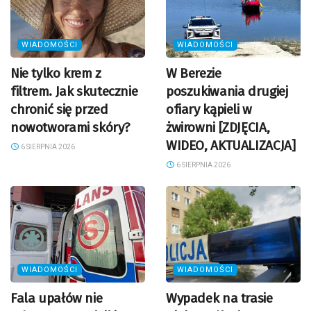
WIADOMOŚCI
WIADOMOŚCI
Nie tylko krem z
W Berezie
filtrem. Jak skutecznie
poszukiwania drugiej
chronić się przed
ofiary kąpieli w
nowotworami skóry?
żwirowni [ZDJĘCIA,
WIDEO, AKTUALIZACJA]
6 SIERPNIA 2026
6 SIERPNIA 2026
WIADOMOŚCI
WIADOMOŚCI
Fala upałów nie
Wypadek na trasie