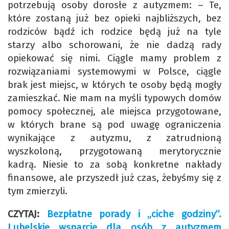
potrzebują osoby dorosłe z autyzmem: – Te,
które zostaną już bez opieki najbliższych, bez
rodziców bądź ich rodzice będą już na tyle
starzy albo schorowani, że nie dadzą rady
opiekować się nimi. Ciągle mamy problem z
rozwiązaniami systemowymi w Polsce, ciągle
brak jest miejsc, w których te osoby będą mogły
zamieszkać. Nie mam na myśli typowych domów
pomocy społecznej, ale miejsca przygotowane,
w których brane są pod uwagę ograniczenia
wynikające z autyzmu, z zatrudnioną
wyszkoloną, przygotowaną merytorycznie
kadrą. Niesie to za sobą konkretne nakłady
finansowe, ale przyszedł już czas, żebyśmy się z
tym zmierzyli.
CZYTAJ:
Bezpłatne porady i „ciche godziny”.
Lubelskie wsparcie dla osób z autyzmem