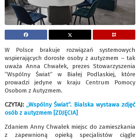
W Polsce brakuje rozwiązań systemowych
wspierających dorosłe osoby z autyzmem – tak
uważa Anna Chwałek, prezes Stowarzyszenia
”Wspólny Świat” w Białej Podlaskiej, które
prowadzi jedyne w kraju Centrum Pomocy
Osobom z Autyzmem.
CZYTAJ:
„Wspólny Świat”. Bialska wystawa zdjęć
osób z autyzmem [ZDJĘCIA]
Zdaniem Anny Chwałek miejsc do zamieszkania
z zapewnioną opieką specjalistów ciągle