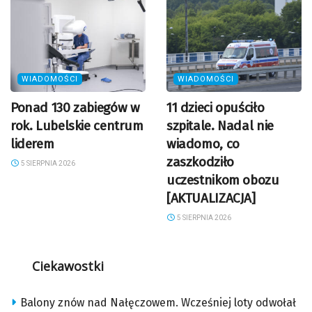
WIADOMOŚCI
WIADOMOŚCI
Ponad 130 zabiegów w
11 dzieci opuściło
rok. Lubelskie centrum
szpitale. Nadal nie
liderem
wiadomo, co
zaszkodziło
5 SIERPNIA 2026
uczestnikom obozu
[AKTUALIZACJA]
5 SIERPNIA 2026
Ciekawostki
Balony znów nad Nałęczowem. Wcześniej loty odwołał