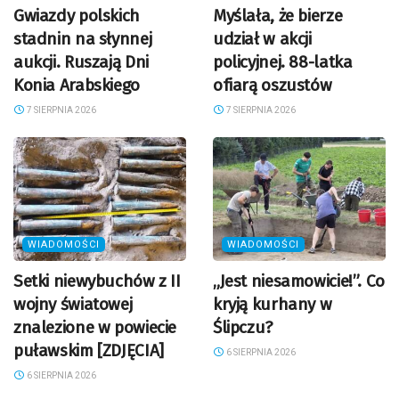
Gwiazdy polskich
Myślała, że bierze
stadnin na słynnej
udział w akcji
aukcji. Ruszają Dni
policyjnej. 88-latka
Konia Arabskiego
ofiarą oszustów
7 SIERPNIA 2026
7 SIERPNIA 2026
WIADOMOŚCI
WIADOMOŚCI
Setki niewybuchów z II
„Jest niesamowicie!”. Co
wojny światowej
kryją kurhany w
znalezione w powiecie
Ślipczu?
puławskim [ZDJĘCIA]
6 SIERPNIA 2026
6 SIERPNIA 2026