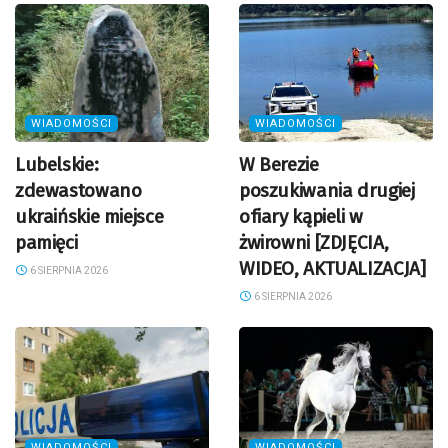
WIADOMOŚCI
WIADOMOŚCI
Lubelskie:
W Berezie
zdewastowano
poszukiwania drugiej
ukraińskie miejsce
ofiary kąpieli w
pamięci
żwirowni [ZDJĘCIA,
WIDEO, AKTUALIZACJA]
6 SIERPNIA 2026
6 SIERPNIA 2026
WIADOMOŚCI
WIADOMOŚCI