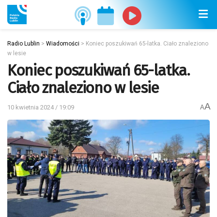
Radio Lublin
>
Wiadomości
>
Koniec poszukiwań 65-latka. Ciało znaleziono
w lesie
Koniec poszukiwań 65-latka.
Ciało znaleziono w lesie
A
10 kwietnia 2024 / 19:09
A