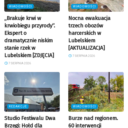
WIADOMOŚCI
WIADOMOŚCI
„Brakuje krwi w
Nocna ewakuacja
krwiobiegu przyrody”.
trzech obozów
Ekspert o
harcerskich w
dramatycznie niskim
Lubelskiem
stanie rzek w
[AKTUALIZACJA]
Lubelskiem [ZDJĘCIA]
7 SIERPNIA 2026
7 SIERPNIA 2026
REDAKCJE
WIADOMOŚCI
Studio Festiwalu Dwa
Burze nad regionem.
Brzegi: Hołd dla
60 interwencji