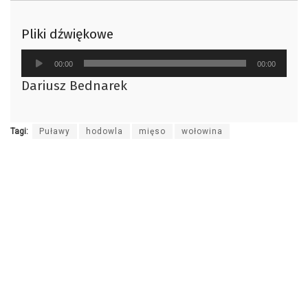
Pliki dźwiękowe
Odtwarzacz
00:00
00:00
plików
Dariusz Bednarek
dźwiękowych
Tagi:
Puławy
hodowla
mięso
wołowina