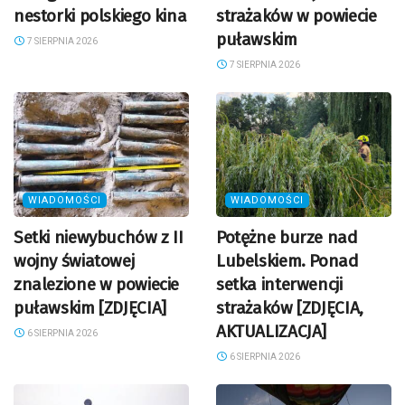
nestorki polskiego kina
strażaków w powiecie
puławskim
7 SIERPNIA 2026
7 SIERPNIA 2026
WIADOMOŚCI
WIADOMOŚCI
Setki niewybuchów z II
Potężne burze nad
wojny światowej
Lubelskiem. Ponad
znalezione w powiecie
setka interwencji
puławskim [ZDJĘCIA]
strażaków [ZDJĘCIA,
AKTUALIZACJA]
6 SIERPNIA 2026
6 SIERPNIA 2026