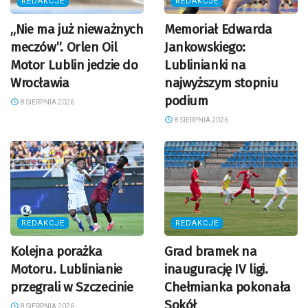
REDAKCJE
REDAKCJE
„Nie ma już nieważnych
Memoriał Edwarda
meczów”. Orlen Oil
Jankowskiego:
Motor Lublin jedzie do
Lublinianki na
Wrocławia
najwyższym stopniu
podium
8 SIERPNIA 2026
8 SIERPNIA 2026
REDAKCJE
REDAKCJE
Kolejna porażka
Grad bramek na
Motoru. Lublinianie
inaugurację IV ligi.
przegrali w Szczecinie
Chełmianka pokonała
Sokół
8 SIERPNIA 2026