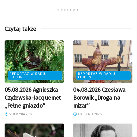
REKLAMA
Czytaj także
REPORTAŻ W RADIU
REPORTAŻ W RADIU
LUBLIN
LUBLIN
05.08.2026 Agnieszka
04.08.2026 Czesława
Czyżewska-Jacquemet
Borowik „Droga na
„Pełne gniazdo”
mizar”
5 SIERPNIA 2026
4 SIERPNIA 2026