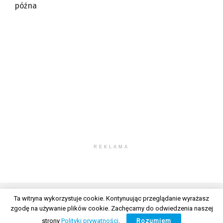
późna
REKLAMA
Ta witryna wykorzystuje cookie. Kontynuując przeglądanie wyrażasz
zgodę na używanie plików cookie. Zachęcamy do odwiedzenia naszej
© 2026 Wszelkie prawa zastrzeżone. Radio Lublin S.A. w likwidacji
strony
Polityki prywatności
.
Rozumiem