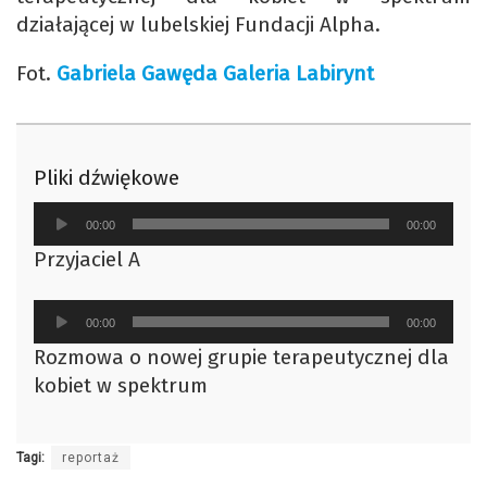
działającej w lubelskiej Fundacji Alpha.
Fot.
Gabriela Gawęda Galeria Labirynt
Pliki dźwiękowe
Odtwarzacz
00:00
00:00
plików
Przyjaciel A
dźwiękowych
Odtwarzacz
00:00
00:00
plików
Rozmowa o nowej grupie terapeutycznej dla
dźwiękowych
kobiet w spektrum
Tagi:
reportaż