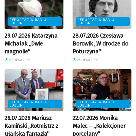
REPORTAŻ W RADIU
REPORTAŻ W RADIU
LUBLIN
LUBLIN
29.07.2026 Katarzyna
28.07.2026 Czesława
Michalak „Dwie
Borowik „W drodze do
magnolie”
Poturzyna”
29 LIPCA 2026
28 LIPCA 2026
REPORTAŻ W RADIU
REPORTAŻ W RADIU
LUBLIN
LUBLIN
26.07.2026 Mariusz
22.07.2026 Monika
Kamiński „Rotmistrz z
Malec – „Kolekcjoner
ułańską fantazją”
porcelany”