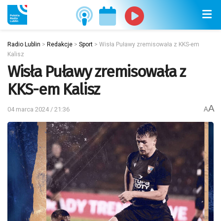
Radio Lublin
>
Redakcje
>
Sport
>
Wisła Puławy zremisowała z KKS-em
Kalisz
Wisła Puławy zremisowała z
KKS-em Kalisz
A
04 marca 2024 / 21:36
A