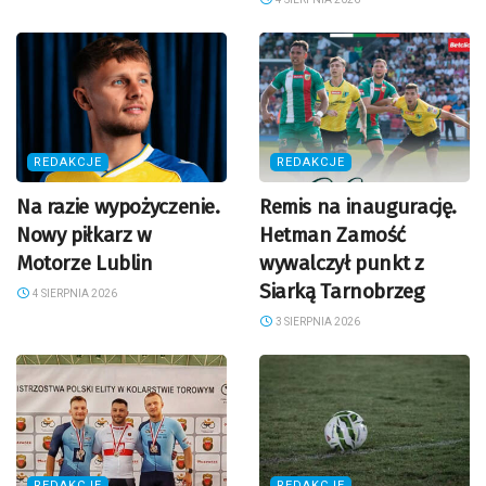
REDAKCJE
REDAKCJE
Na razie wypożyczenie.
Remis na inaugurację.
Nowy piłkarz w
Hetman Zamość
Motorze Lublin
wywalczył punkt z
Siarką Tarnobrzeg
4 SIERPNIA 2026
3 SIERPNIA 2026
REDAKCJE
REDAKCJE