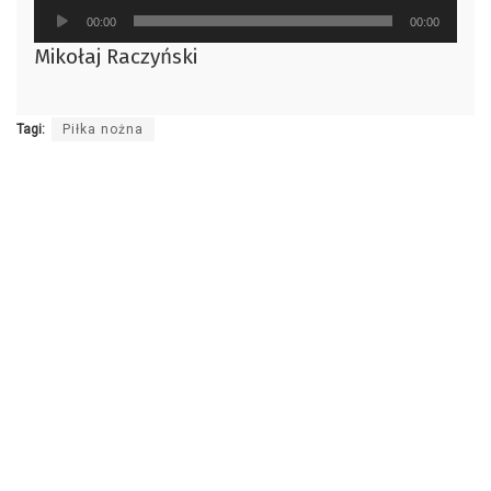
Odtwarzacz
00:00
00:00
plików
Mikołaj Raczyński
dźwiękowych
Tagi:
Piłka nożna