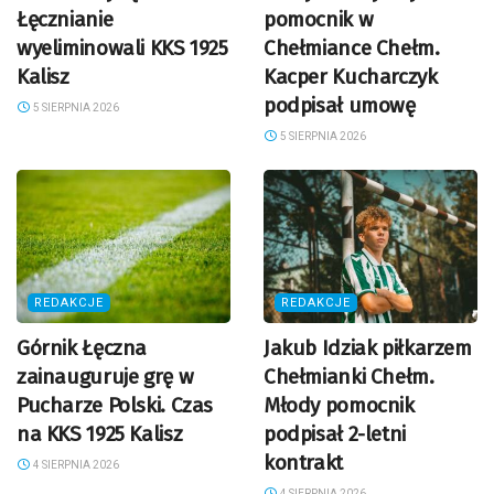
Łęcznianie
pomocnik w
wyeliminowali KKS 1925
Chełmiance Chełm.
Kalisz
Kacper Kucharczyk
podpisał umowę
5 SIERPNIA 2026
5 SIERPNIA 2026
REDAKCJE
REDAKCJE
Górnik Łęczna
Jakub Idziak piłkarzem
zainauguruje grę w
Chełmianki Chełm.
Pucharze Polski. Czas
Młody pomocnik
na KKS 1925 Kalisz
podpisał 2-letni
kontrakt
4 SIERPNIA 2026
4 SIERPNIA 2026