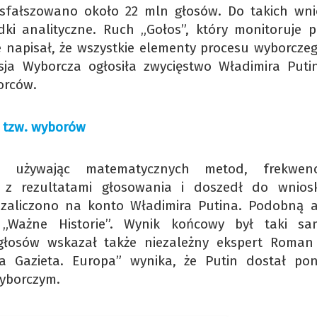
 sfałszowano około 22 mln głosów. Do takich wn
odki analityczne. Ruch „Gołos”, który monitoruje p
 napisał, że wszystkie elementy procesu wyborczeg
isja Wyborcza ogłosiła zwycięstwo Władimira Puti
orców.
i tzw. wyborów
, używając matematycznych metod, frekwen
 z rezultatami głosowania i doszedł do wnios
 zaliczono na konto Władimira Putina. Podobną a
u „Ważne Historie”. Wynik końcowy był taki s
głosów wskazał także niezależny ekspert Roman
a Gazieta. Europa” wynika, że Putin dostał po
wyborczym.