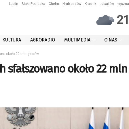
Lublin
Biała Podlaska
Chełm
Hrubieszów
Kraśnik
Lubartów
Łęczna
2
KULTURA
AGRORADIO
MULTIMEDIA
O NAS
ano około 22 mln głosów
h sfałszowano około 22 mln