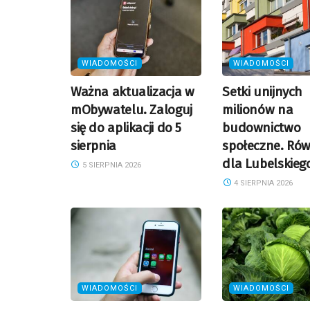
WIADOMOŚCI
WIADOMOŚCI
Ważna aktualizacja w
Setki unijnych
mObywatelu. Zaloguj
milionów na
się do aplikacji do 5
budownictwo
sierpnia
społeczne. Rów
dla Lubelskieg
5 SIERPNIA 2026
4 SIERPNIA 2026
WIADOMOŚCI
WIADOMOŚCI