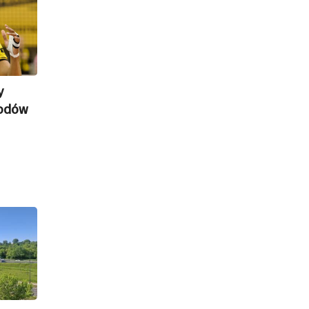
y
rodów