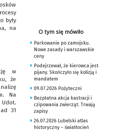
iosków
rocesy
o były
na, na
O tym się mówiło
Parkowanie po zamojsku.
Nowe zasady i warszawskie
ceny
Podejrzewał, że kierowca jest
cję w
pijany. Skończyło się kolizją i
ku, że
mandatem
nalizę
09.07.2026 Pożyteczni
am. Na
Bezpłatna akcja kastracji i
 Udot.
czipowania zwierząt. Trwają
nad 31
zapisy
26.07.2026 Lubelski atlas
historyczny – światłocień