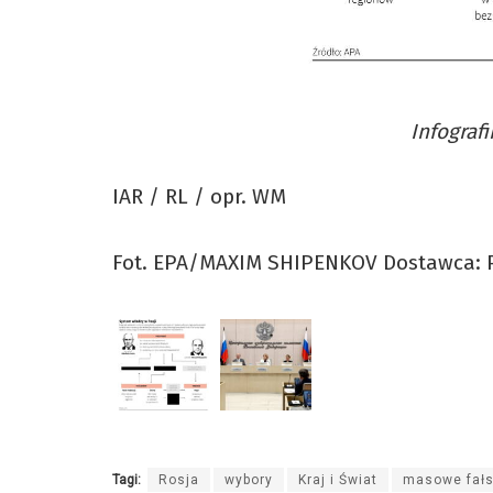
Infograf
IAR / RL / opr. WM
Fot. EPA/MAXIM SHIPENKOV Dostawca: 
Tagi:
Rosja
wybory
Kraj i Świat
masowe fał