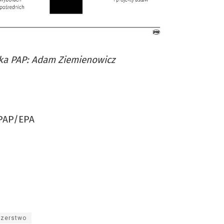
ika PAP: Adam Ziemienowicz
PAP/EPA
szerstwo