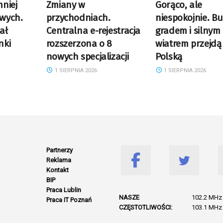
niej
Zmiany w
Gorąco, ale
wych.
przychodniach.
niespokojnie. Bu
ał
Centralna e-rejestracja
gradem i silnym
nki
rozszerzona o 8
wiatrem przejdą
nowych specjalizacji
Polską
1 SIERPNIA 2026
1 SIERPNIA 2026
Partnerzy
Reklama
Kontakt
BIP
Praca Lublin
NASZE
102.2 MHz 
Praca IT Poznań
CZĘSTOTLIWOŚCI:
103.1 MHz 