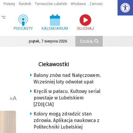
Ot
Puławy
Świdnik
Tomaszów Lubelski
Włodawa
Zamość
1
°C
PODCASTY
KALENDARIUM
SŁUCHAJ
piątek, 7 sierpnia 2026
Ciekawostki
Balony znów nad Nałęczowem.
Wcześniej loty odwołał upał
Kręcili w pałacu. Kultowy serial
A
powstaje w Lubelskiem
A
[ZDJĘCIA]
Kolory mogą zdradzić stan
zdrowia. Aplikacja naukowca z
Politechniki Lubelskiej