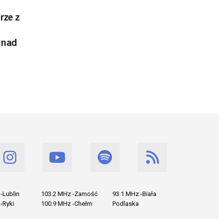
rze z
 nad
-Lublin
103.2 MHz -Zamość
93.1 MHz -Biała
-Ryki
100.9 MHz -Chełm
Podlaska