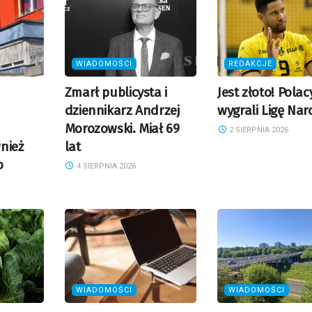
WIADOMOŚCI
REDAKCJE
Zmarł publicysta i
Jest złoto! Polac
dziennikarz Andrzej
wygrali Ligę Na
Morozowski. Miał 69
2 SIERPNIA 2026
nież
lat
o
4 SIERPNIA 2026
WIADOMOŚCI
WIADOMOŚCI