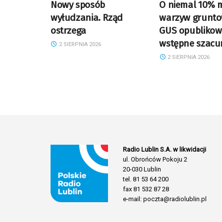
Nowy sposób
O niemal 10% m
wyłudzania. Rząd
warzyw grunto
ostrzega
GUS opublikow
wstępne szacu
2 SIERPNIA 2026
2 SIERPNIA 2026
Radio Lublin S.A. w likwidacji
ul. Obrońców Pokoju 2
20-030 Lublin
tel. 81 53 64 200
fax 81 532 87 28
e-mail: poczta@radiolublin.pl