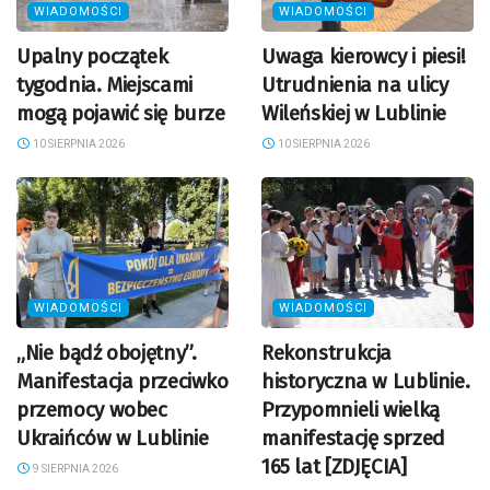
WIADOMOŚCI
WIADOMOŚCI
Upalny początek
Uwaga kierowcy i piesi!
tygodnia. Miejscami
Utrudnienia na ulicy
mogą pojawić się burze
Wileńskiej w Lublinie
10 SIERPNIA 2026
10 SIERPNIA 2026
WIADOMOŚCI
WIADOMOŚCI
„Nie bądź obojętny”.
Rekonstrukcja
Manifestacja przeciwko
historyczna w Lublinie.
przemocy wobec
Przypomnieli wielką
Ukraińców w Lublinie
manifestację sprzed
165 lat [ZDJĘCIA]
9 SIERPNIA 2026