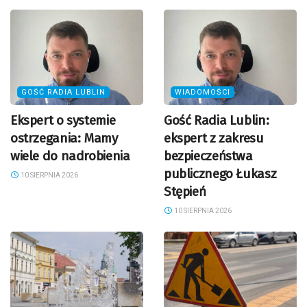
GOŚĆ RADIA LUBLIN
WIADOMOŚCI
Ekspert o systemie
Gość Radia Lublin:
ostrzegania: Mamy
ekspert z zakresu
wiele do nadrobienia
bezpieczeństwa
publicznego Łukasz
10 SIERPNIA 2026
Stępień
10 SIERPNIA 2026