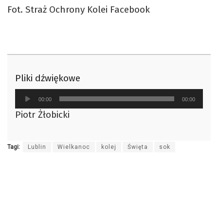
Fot. Straż Ochrony Kolei Facebook
Pliki dźwiękowe
Odtwarzacz
00:00
00:00
plików
Piotr Żłobicki
dźwiękowych
Tagi:
Lublin
Wielkanoc
kolej
Święta
sok