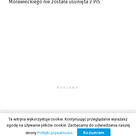
Morawieckiego nie została usunięta z PiS
REKLAMA
Ta witryna wykorzystuje cookie. Kontynuując przeglądanie wyrażasz
zgodę na używanie plików cookie. Zachęcamy do odwiedzenia naszej
© 2026 Wszelkie prawa zastrzeżone. Radio Lublin S.A. w likwidacji
strony
Polityki prywatności
.
Rozumiem