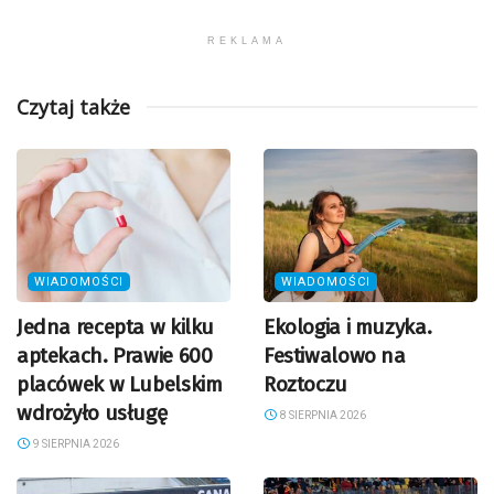
REKLAMA
Czytaj także
WIADOMOŚCI
WIADOMOŚCI
Jedna recepta w kilku
Ekologia i muzyka.
aptekach. Prawie 600
Festiwalowo na
placówek w Lubelskim
Roztoczu
wdrożyło usługę
8 SIERPNIA 2026
9 SIERPNIA 2026