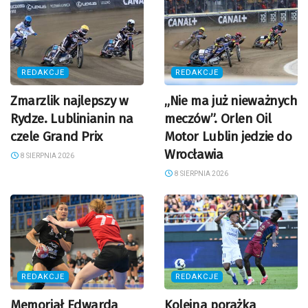
REDAKCJE
REDAKCJE
Zmarzlik najlepszy w
„Nie ma już nieważnych
Rydze. Lublinianin na
meczów”. Orlen Oil
czele Grand Prix
Motor Lublin jedzie do
Wrocławia
8 SIERPNIA 2026
8 SIERPNIA 2026
REDAKCJE
REDAKCJE
Memoriał Edwarda
Kolejna porażka