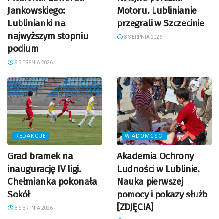
Jankowskiego:
Motoru. Lublinianie
Lublinianki na
przegrali w Szczecinie
najwyższym stopniu
8 SIERPNIA 2026
podium
8 SIERPNIA 2026
REDAKCJE
WIADOMOŚCI
Grad bramek na
Akademia Ochrony
inaugurację IV ligi.
Ludności w Lublinie.
Chełmianka pokonała
Nauka pierwszej
Sokół
pomocy i pokazy służb
[ZDJĘCIA]
8 SIERPNIA 2026