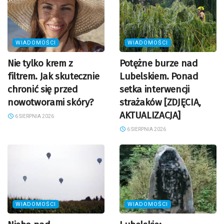
WIADOMOŚCI
WIADOMOŚCI
Nie tylko krem z
Potężne burze nad
filtrem. Jak skutecznie
Lubelskiem. Ponad
chronić się przed
setka interwencji
nowotworami skóry?
strażaków [ZDJĘCIA,
AKTUALIZACJA]
6 SIERPNIA 2026
6 SIERPNIA 2026
WIADOMOŚCI
WIADOMOŚCI