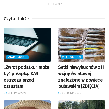
REKLAMA
Czytaj także
WIADOMOŚCI
WIADOMOŚCI
„Zwrot podatku” może
Setki niewybuchów z II
być pułapką. KAS
wojny światowej
ostrzega przed
znalezione w powiecie
oszustami
puławskim [ZDJĘCIA]
6 SIERPNIA 2026
6 SIERPNIA 2026