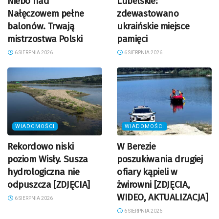
Niebo nad
Lubelskie:
Nałęczowem pełne
zdewastowano
balonów. Trwają
ukraińskie miejsce
mistrzostwa Polski
pamięci
6 SIERPNIA 2026
6 SIERPNIA 2026
WIADOMOŚCI
WIADOMOŚCI
Rekordowo niski
W Berezie
poziom Wisły. Susza
poszukiwania drugiej
hydrologiczna nie
ofiary kąpieli w
odpuszcza [ZDJĘCIA]
żwirowni [ZDJĘCIA,
WIDEO, AKTUALIZACJA]
6 SIERPNIA 2026
6 SIERPNIA 2026