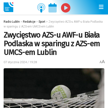
Radio Lublin
>
Redakcje
>
Sport
>
Zwycięstwo AZS-u AWF-u Biała Podlaska
w sparingu z AZS-em UMCS-em Lublin
Zwycięstwo AZS-u AWF-u Biała
Podlaska w sparingu z AZS-em
UMCS-em Lublin
A
07 stycznia 2024 / 19:28
A