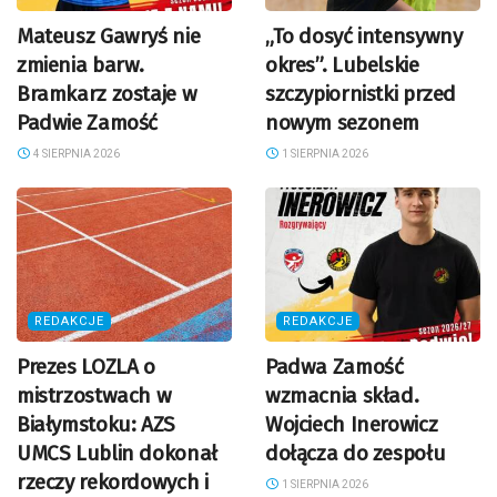
Mateusz Gawryś nie
„To dosyć intensywny
zmienia barw.
okres”. Lubelskie
Bramkarz zostaje w
szczypiornistki przed
Padwie Zamość
nowym sezonem
4 SIERPNIA 2026
1 SIERPNIA 2026
REDAKCJE
REDAKCJE
Prezes LOZLA o
Padwa Zamość
mistrzostwach w
wzmacnia skład.
Białymstoku: AZS
Wojciech Inerowicz
UMCS Lublin dokonał
dołącza do zespołu
rzeczy rekordowych i
1 SIERPNIA 2026