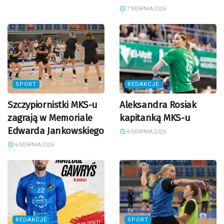
7 SIERPNIA 2026
SPORT
REDAKCJE
Szczypiornistki MKS-u
Aleksandra Rosiak
zagrają w Memoriale
kapitanką MKS-u
Edwarda Jankowskiego
6 SIERPNIA 2026
6 SIERPNIA 2026
REDAKCJE
SPORT