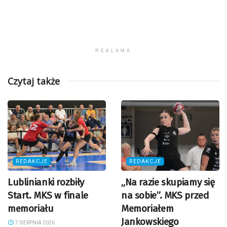
REKLAMA
Czytaj także
REDAKCJE
REDAKCJE
Lublinianki rozbiły
„Na razie skupiamy się
Start. MKS w finale
na sobie”. MKS przed
memoriału
Memoriałem
Jankowskiego
7 SIERPNIA 2026