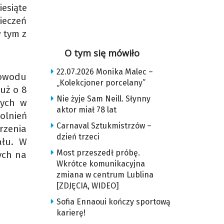
esiąte
ieczeń
 tym z
O tym się mówiło
22.07.2026 Monika Malec –
powodu
„Kolekcjoner porcelany”
już o 8
Nie żyje Sam Neill. Słynny
nych w
aktor miał 78 lat
olnień
Carnaval Sztukmistrzów –
rzenia
dzień trzeci
ału. W
Most przeszedł próbę.
ych na
Wkrótce komunikacyjna
zmiana w centrum Lublina
[ZDJĘCIA, WIDEO]
Sofia Ennaoui kończy sportową
karierę!