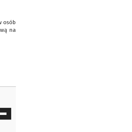
w osób
ową na
waj
ałek