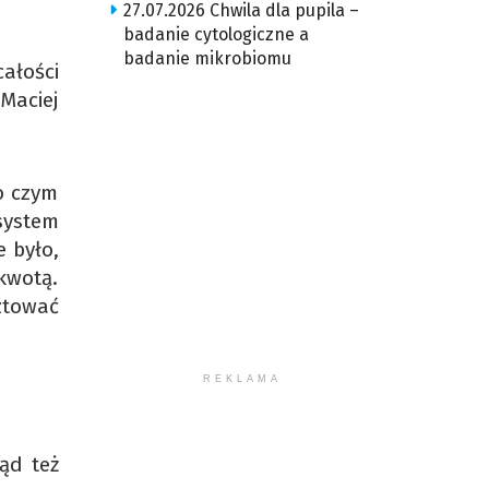
27.07.2026 Chwila dla pupila –
badanie cytologiczne a
badanie mikrobiomu
ałości
 Maciej
o czym
system
e było,
kwotą.
ztować
REKLAMA
ąd też