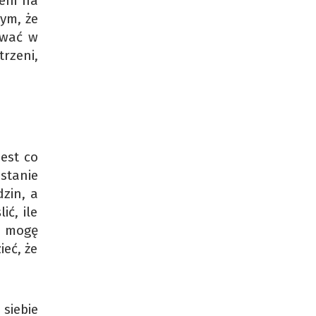
eni na
tym, że
tawać w
rzeni,
est co
stanie
zin, a
ć, ile
o mogę
ieć, że
siebie