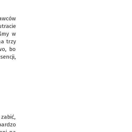
dawców
utracie
iśmy w
na trzy
wo, bo
encji,
 zabić,
bardzo