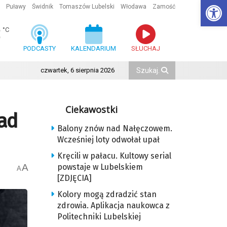
Ot
Puławy
Świdnik
Tomaszów Lubelski
Włodawa
Zamość
3
°C
PODCASTY
KALENDARIUM
SŁUCHAJ
czwartek, 6 sierpnia 2026
Ciekawostki
nad
Balony znów nad Nałęczowem.
Wcześniej loty odwołał upał
Kręcili w pałacu. Kultowy serial
A
powstaje w Lubelskiem
A
[ZDJĘCIA]
Kolory mogą zdradzić stan
zdrowia. Aplikacja naukowca z
Politechniki Lubelskiej