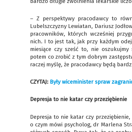
bardzo długie zwolnienia lekarskie licz
– Z perspektywy pracodawcy to rów
Lubelszczyzny Lewiatan, Dariusz Jodłows
pracowników, których wcześniej przy
nich. I to jest tak, jak przy każdym ode
miesiące czy sześć to, nie oszukujmy 
potem co zrobić z tym dobrym zastępst
raczej myślę, że pracodawcy będą bardzi
CZYTAJ:
Były wiceminister spraw zagrani
Depresja to nie katar czy przeziębienie
Depresja to nie katar czy przeziębienie
o czym mówi psycholog, dr Marlena St