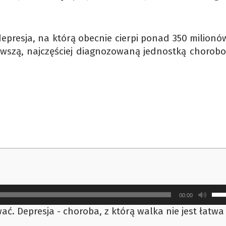
epresja, na którą obecnie cierpi ponad 350 milionó
ierwszą, najczęściej diagnozowaną jednostką chorob
Uży
00:00
strz
ać. Depresja - choroba, z którą walka nie jest łatwa
do