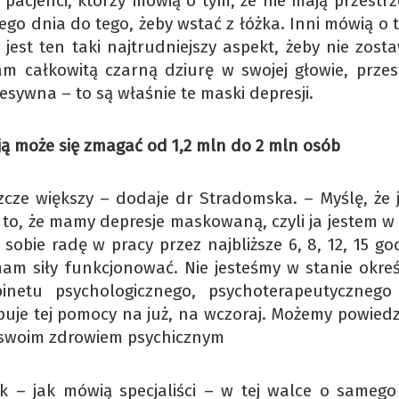
 pacjenci, którzy mówią o tym, że nie mają przestrz
go dnia do tego, żeby wstać z łóżka. Inni mówią o 
 jest ten taki najtrudniejszy aspekt, żeby nie zos
całkowitą czarną dziurę w swojej głowie, przest
esywna – to są właśnie te maski depresji.
esją może się zmagać od 1,2 mln do 2 mln osób
ze większy – dodaje dr Stradomska. – Myślę, że j
 to, że mamy depresje maskowaną, czyli ja jestem w 
obie radę w pracy przez najbliższe 6, 8, 12, 15 god
m siły funkcjonować. Nie jesteśmy w stanie określi
inetu psychologicznego, psychoterapeutyczneg
buje tej pomocy na już, na wczoraj. Możemy powiedz
e swoim zdrowiem psychicznym
ak – jak mówią specjaliści – w tej walce o samego 