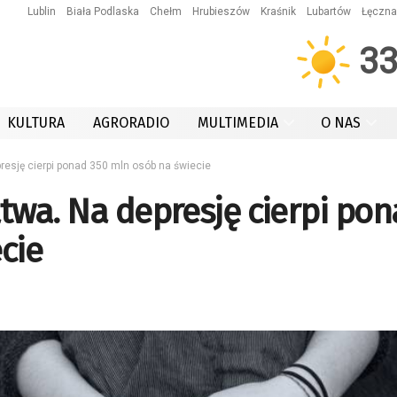
Lublin
Biała Podlaska
Chełm
Hrubieszów
Kraśnik
Lubartów
Łęczna
3
KULTURA
AGRORADIO
MULTIMEDIA
O NAS
presję cierpi ponad 350 mln osób na świecie
łatwa. Na depresję cierpi po
cie