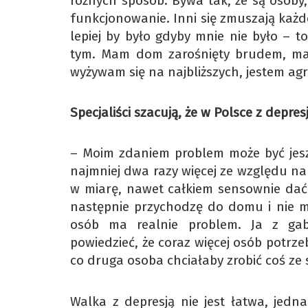
różnych sposób. Bywa tak, że są osoby,
funkcjonowanie. Inni się zmuszają każde
lepiej by było gdyby mnie nie było – to
tym. Mam dom zarośnięty brudem, mam 
wyżywam się na najbliższych, jestem agr
Specjaliści szacują, że w Polsce z depr
– Moim zdaniem problem może być jeszc
najmniej dwa razy więcej ze względu na
w miarę, nawet całkiem sensownie dać s
następnie przychodzę do domu i nie ma
osób ma realnie problem. Ja z gab
powiedzieć, że coraz więcej osób potrze
co druga osoba chciałaby zrobić coś z
Walka z depresją nie jest łatwa, jedn