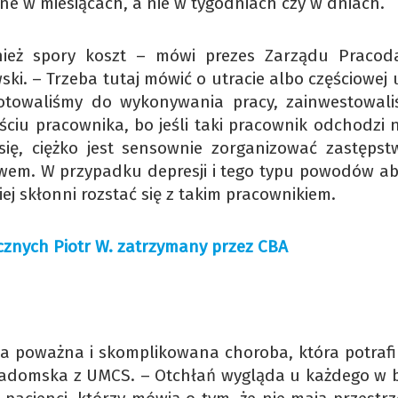
one w miesiącach, a nie w tygodniach czy w dniach.
nież spory koszt – mówi prezes Zarządu Praco
ki. – Trzeba tutaj mówić o utracie albo częściowej 
gotowaliśmy do wykonywania pracy, zainwestowal
jściu pracownika, bo jeśli taki pracownik odchodzi 
się, ciężko jest sensownie zorganizować zastępst
wem. W przypadku depresji i tego typu powodów abs
ej skłonni rozstać się z takim pracownikiem.
cznych Piotr W. zatrzymany przez CBA
, a poważna i skomplikowana choroba, która potrafi
radomska z UMCS. – Otchłań wygląda u każdego w 