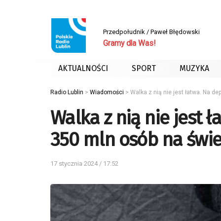
Przedpołudnik / Paweł Błędowski
Gramy dla Was!
AKTUALNOŚCI
SPORT
MUZYKA
Radio Lublin
>
Wiadomości
>
Walka z nią nie jest łatwa. Na de
Walka z nią nie jest 
350 mln osób na świe
17 stycznia 2024 / 17:52