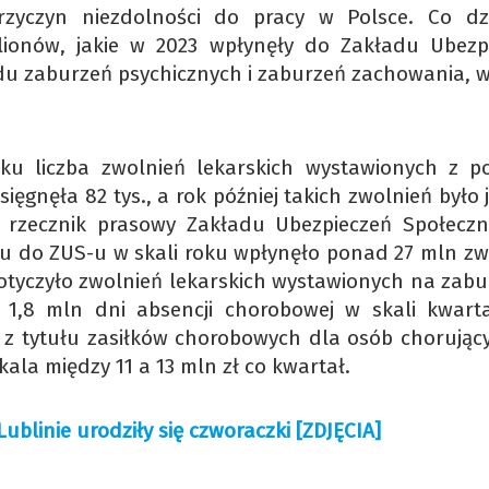
rzyczyn niezdolności do pracy w Polsce. Co dzi
ilionów, jakie w 2023 wpłynęły do Zakładu Ubezp
u zaburzeń psychicznych i zaburzeń zachowania, w
ku liczba zwolnień lekarskich wystawionych z 
ięgnęła 82 tys., a rok później takich zwolnień było 
i rzecznik prasowy Zakładu Ubezpieczeń Społecz
oku do ZUS-u w skali roku wpłynęło ponad 27 mln zw
 dotyczyło zwolnień lekarskich wystawionych na zabu
e 1,8 mln dni absencji chorobowej w skali kwart
 z tytułu zasiłków chorobowych dla osób chorując
kala między 11 a 13 mln zł co kwartał.
 Lublinie urodziły się czworaczki [ZDJĘCIA]