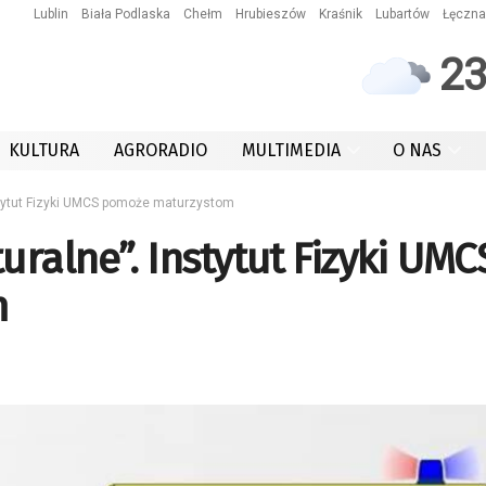
Lublin
Biała Podlaska
Chełm
Hrubieszów
Kraśnik
Lubartów
Łęczna
2
KULTURA
AGRORADIO
MULTIMEDIA
O NAS
stytut Fizyki UMCS pomoże maturzystom
ralne”. Instytut Fizyki UMC
m