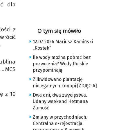
ęć dla
ości z
O tym się mówiło
wrócić
12.07.2026 Mariusz Kamiński
.
„Kostek”
Ile wody można pobrać bez
ublina
pozwolenia? Wody Polskie
ki UMCS
przypominają
Zlikwidowano plantację
nielegalnych konopi [ZDJĘCIA]
ę z 10
Dwa dni, dwa zwycięstwa.
Udany weekend Hetmana
Zamość
Zmiany w przychodniach.
Centralna e-rejestracja
rozszerzona o 8 nowych