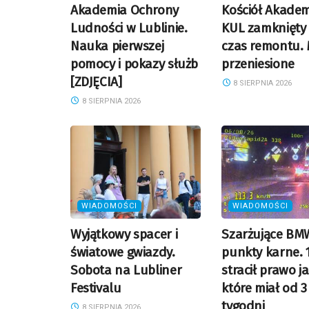
Akademia Ochrony
Kościół Akadem
Ludności w Lublinie.
KUL zamknięty
Nauka pierwszej
czas remontu.
pomocy i pokazy służb
przeniesione
[ZDJĘCIA]
8 SIERPNIA 2026
8 SIERPNIA 2026
WIADOMOŚCI
WIADOMOŚCI
Wyjątkowy spacer i
Szarżujące BMW
światowe gwiazdy.
punkty karne. 
Sobota na Lubliner
stracił prawo j
Festivalu
które miał od 3
tygodni
8 SIERPNIA 2026