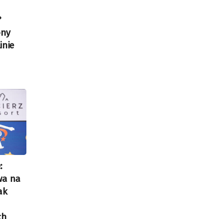
?
ony
inie
:
wa na
ak
ch