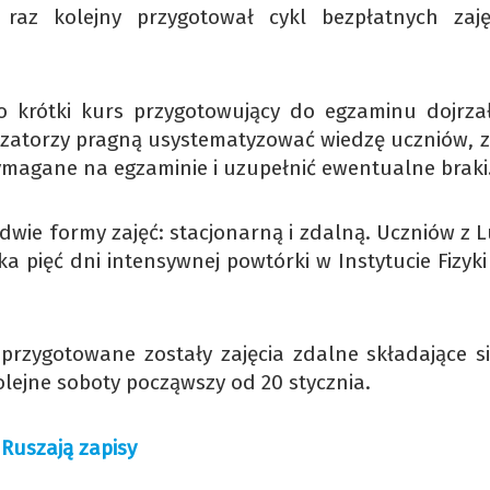
 raz kolejny przygotował cykl bezpłatnych zaj
o krótki kurs przygotowujący do egzaminu dojrzał
nizatorzy pragną usystematyzować wiedzę uczniów, z
magane na egzaminie i uzupełnić ewentualne braki
dwie formy zajęć: stacjonarną i zdalną. Uczniów z L
eka pięć dni intensywnej powtórki w Instytucie Fizy
 przygotowane zostały zajęcia zdalne składające si
lejne soboty począwszy od 20 stycznia.
 Ruszają zapisy