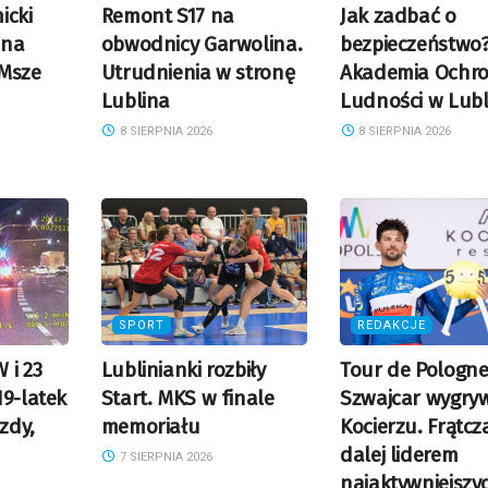
icki
Remont S17 na
Jak zadbać o
 na
obwodnicy Garwolina.
bezpieczeństwo
 Msze
Utrudnienia w stronę
Akademia Ochr
Lublina
Ludności w Lubl
8 SIERPNIA 2026
8 SIERPNIA 2026
SPORT
REDAKCJE
 i 23
Lublinianki rozbiły
Tour de Pologne
19-latek
Start. MKS w finale
Szwajcar wygry
azdy,
memoriału
Kocierzu. Frątcz
dalej liderem
7 SIERPNIA 2026
najaktywniejszy