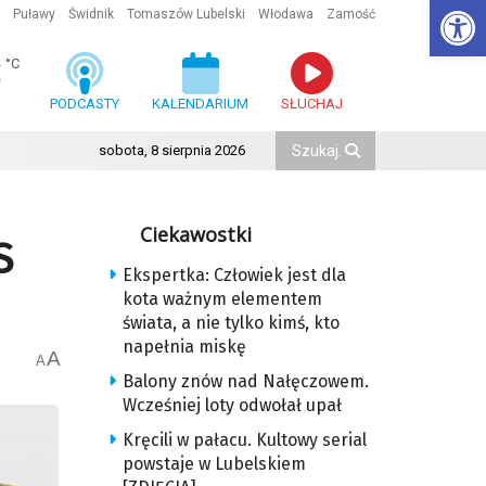
Ot
Puławy
Świdnik
Tomaszów Lubelski
Włodawa
Zamość
3
°C
PODCASTY
KALENDARIUM
SŁUCHAJ
sobota, 8 sierpnia 2026
Ciekawostki
S
Ekspertka: Człowiek jest dla
kota ważnym elementem
świata, a nie tylko kimś, kto
napełnia miskę
A
A
Balony znów nad Nałęczowem.
Wcześniej loty odwołał upał
Kręcili w pałacu. Kultowy serial
powstaje w Lubelskiem