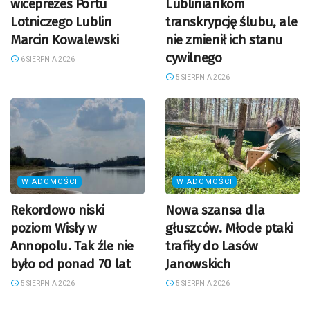
wiceprezes Portu
Lubliniankom
Lotniczego Lublin
transkrypcję ślubu, ale
Marcin Kowalewski
nie zmienił ich stanu
cywilnego
6 SIERPNIA 2026
5 SIERPNIA 2026
WIADOMOŚCI
WIADOMOŚCI
Rekordowo niski
Nowa szansa dla
poziom Wisły w
głuszców. Młode ptaki
Annopolu. Tak źle nie
trafiły do Lasów
było od ponad 70 lat
Janowskich
5 SIERPNIA 2026
5 SIERPNIA 2026