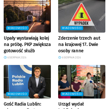
WIADOMOŚCI
WIADOMOŚCI
Upały wystawiają kolej
Zderzenie trzech aut
na próbę. PKP zwiększa
na krajowej 17. Dwie
gotowość służb
osoby ranne
6 SIERPNIA 2026
6 SIERPNIA 2026
WIADOMOŚCI
WIADOMOŚCI
Gość Radia Lublin:
Urząd wydał