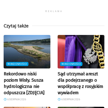
REKLAMA
Czytaj także
WIADOMOŚCI
WIADOMOŚCI
Rekordowo niski
Sąd utrzymał areszt
poziom Wisły. Susza
dla podejrzanego o
hydrologiczna nie
współpracę z rosyjskim
odpuszcza [ZDJĘCIA]
wywiadem
6 SIERPNIA 2026
6 SIERPNIA 2026