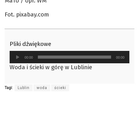
MaTo / opr. WM
Fot. pixabay.com
Pliki dźwiękowe
Odtwarzacz
00:00
00:00
plików
Woda i ścieki w górę w Lublinie
dźwiękowych
Tagi:
Lublin
woda
ścieki