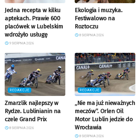
Jedna recepta w kilku
Ekologia i muzyka.
aptekach. Prawie 600
Festiwalowo na
placówek w Lubelskim
Roztoczu
wdrożyło usługę
8 SIERPNIA 2026
9 SIERPNIA 2026
REDAKCJE
REDAKCJE
Zmarzlik najlepszy w
„Nie ma już nieważnych
Rydze. Lublinianin na
meczów”. Orlen Oil
czele Grand Prix
Motor Lublin jedzie do
Wrocławia
8 SIERPNIA 2026
8 SIERPNIA 2026