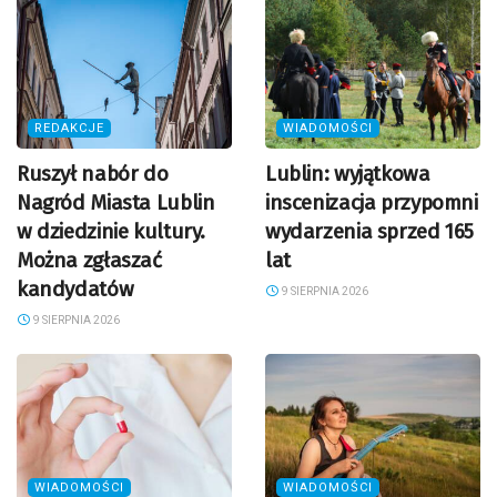
REDAKCJE
WIADOMOŚCI
Ruszył nabór do
Lublin: wyjątkowa
Nagród Miasta Lublin
inscenizacja przypomni
w dziedzinie kultury.
wydarzenia sprzed 165
Można zgłaszać
lat
kandydatów
9 SIERPNIA 2026
9 SIERPNIA 2026
WIADOMOŚCI
WIADOMOŚCI