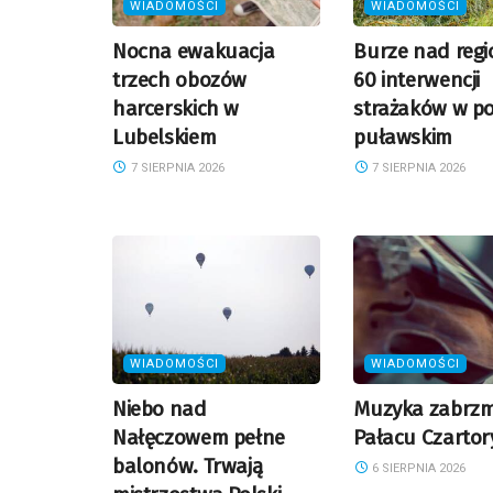
WIADOMOŚCI
WIADOMOŚCI
Nocna ewakuacja
Burze nad reg
trzech obozów
60 interwencji
harcerskich w
strażaków w po
Lubelskiem
puławskim
7 SIERPNIA 2026
7 SIERPNIA 2026
WIADOMOŚCI
WIADOMOŚCI
Niebo nad
Muzyka zabrzm
Nałęczowem pełne
Pałacu Czartor
balonów. Trwają
6 SIERPNIA 2026