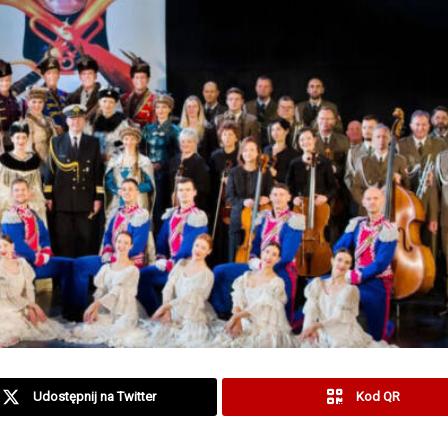
Udostępnij na Twitter
Kod QR