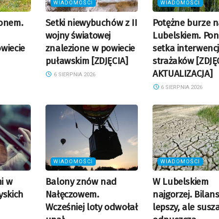
WIADOMOŚCI
WIADOMOŚCI
ionem.
Setki niewybuchów z II
Potężne burze 
wojny światowej
Lubelskiem. Po
wiecie
znalezione w powiecie
setka interwencj
puławskim [ZDJĘCIA]
strażaków [ZDJĘ
AKTUALIZACJA]
6 SIERPNIA 2026
6 SIERPNIA 2026
WIADOMOŚCI
WIADOMOŚCI
i w
Balony znów nad
W Lubelskiem
yskich
Nałęczowem.
najgorzej. Bilan
Wcześniej loty odwołał
lepszy, ale susz