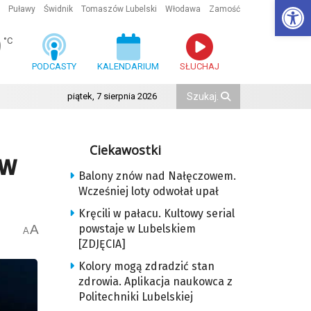
Ot
Puławy
Świdnik
Tomaszów Lubelski
Włodawa
Zamość
9
°C
PODCASTY
KALENDARIUM
SŁUCHAJ
piątek, 7 sierpnia 2026
Ciekawostki
 w
Balony znów nad Nałęczowem.
Wcześniej loty odwołał upał
Kręcili w pałacu. Kultowy serial
A
powstaje w Lubelskiem
A
[ZDJĘCIA]
Kolory mogą zdradzić stan
zdrowia. Aplikacja naukowca z
Politechniki Lubelskiej