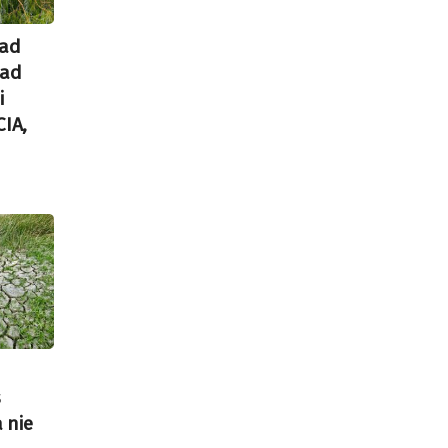
nad
nad
i
CIA,
s
a nie