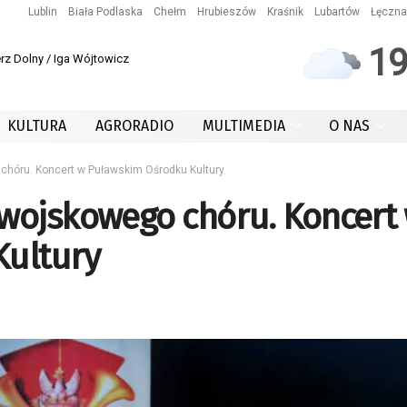
Lublin
Biała Podlaska
Chełm
Hrubieszów
Kraśnik
Lubartów
Łęczna
1
rz Dolny / Iga Wójtowicz
KULTURA
AGRORADIO
MULTIMEDIA
O NAS
chóru. Koncert w Puławskim Ośrodku Kultury
wojskowego chóru. Koncert
ultury