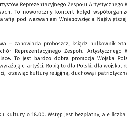
20 artystów Reprezentacyjnego Zespołu Artystycznego
ławach. To noworoczny koncert kolęd współorgani
parafię pod wezwaniem Wniebowzięcia Najświętszej
wa – zapowiada proboszcz, ksiądz pułkownik Sta
chór Reprezentacyjnego Zespołu Artystycznego 
olsce. To jest bardzo dobra promocja Wojska Pols
rażają ci artyści. Robią to dla Polski, dla wojska, r
ci, krzewiąc kulturę religijną, duchową i patriotyczn
Kultury o 18.00. Wstęp jest bezpłatny, ale liczba 