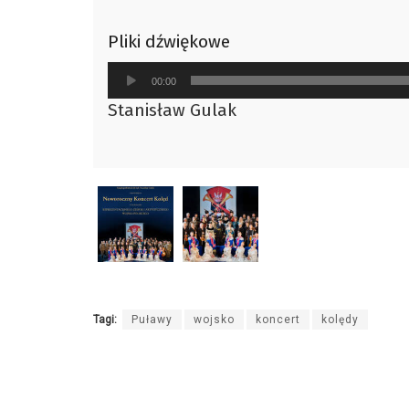
Pliki dźwiękowe
Odtwarzacz
00:00
plików
Stanisław Gulak
dźwiękowych
Tagi:
Puławy
wojsko
koncert
kolędy