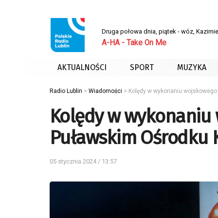
Druga połowa dnia, piątek - wóz, Kazimie
A-HA - Take On Me
AKTUALNOŚCI
SPORT
MUZYKA
Radio Lublin
>
Wiadomości
>
Kolędy w wykonaniu wojskowego 
Kolędy w wykonaniu 
Puławskim Ośrodku K
05 stycznia 2024 / 13:57