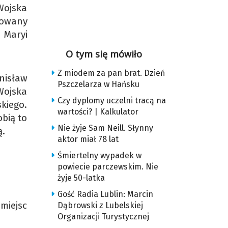
 Wojska
zowany
 Maryi
O tym się mówiło
Z miodem za pan brat. Dzień
nisław
Pszczelarza w Hańsku
Wojska
Czy dyplomy uczelni tracą na
kiego.
wartości? | Kalkulator
obią to
Nie żyje Sam Neill. Słynny
ą.
aktor miał 78 lat
Śmiertelny wypadek w
powiecie parczewskim. Nie
żyje 50-latka
Gość Radia Lublin: Marcin
miejsc
Dąbrowski z Lubelskiej
Organizacji Turystycznej