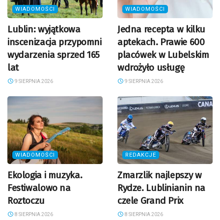
WIADOMOŚCI
WIADOMOŚCI
Lublin: wyjątkowa
Jedna recepta w kilku
inscenizacja przypomni
aptekach. Prawie 600
wydarzenia sprzed 165
placówek w Lubelskim
lat
wdrożyło usługę
9 SIERPNIA 2026
9 SIERPNIA 2026
WIADOMOŚCI
REDAKCJE
Ekologia i muzyka.
Zmarzlik najlepszy w
Festiwalowo na
Rydze. Lublinianin na
Roztoczu
czele Grand Prix
8 SIERPNIA 2026
8 SIERPNIA 2026