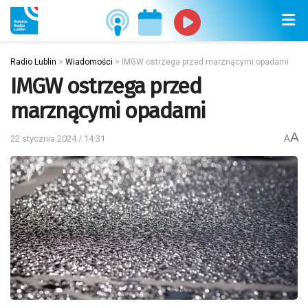
Radio Lublin
>
Wiadomości
>
IMGW ostrzega przed marznącymi opadami
IMGW ostrzega przed
marznącymi opadami
A
22 stycznia 2024 / 14:31
A