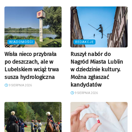
WIADOMOŚCI
REDAKCJE
Wisła nieco przybrała
Ruszył nabór do
po deszczach, ale w
Nagród Miasta Lublin
Lubelskiem wciąż trwa
w dziedzinie kultury.
susza hydrologiczna
Można zgłaszać
kandydatów
9 SIERPNIA 2026
9 SIERPNIA 2026